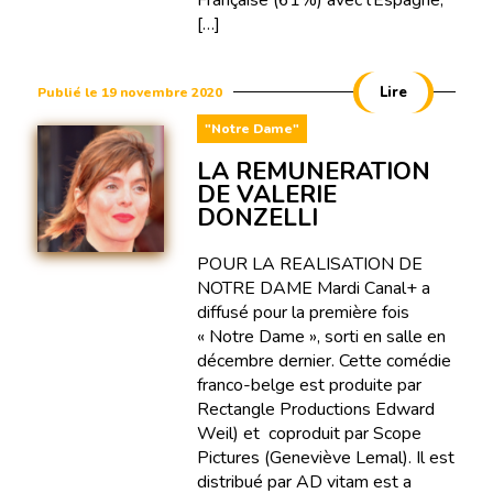
Française (61%) avec l’Espagne,
[…]
Lire
Publié le 19 novembre 2020
"Notre Dame"
LA REMUNERATION
DE VALERIE
DONZELLI
POUR LA REALISATION DE
NOTRE DAME Mardi Canal+ a
diffusé pour la première fois
« Notre Dame », sorti en salle en
décembre dernier. Cette comédie
franco-belge est produite par
Rectangle Productions Edward
Weil) et coproduit par Scope
Pictures (Geneviève Lemal). Il est
distribué par AD vitam est a