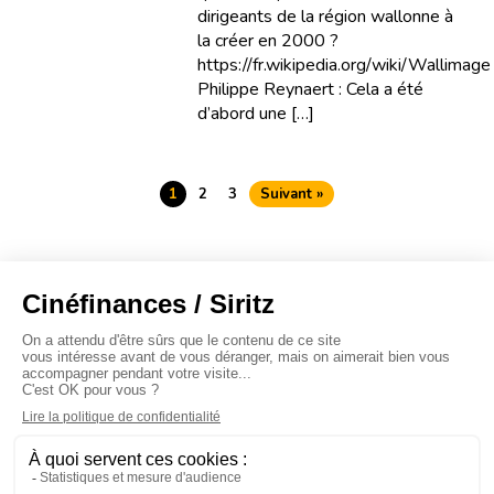
dirigeants de la région wallonne à
la créer en 2000 ?
https://fr.wikipedia.org/wiki/Wallimage
Philippe Reynaert : Cela a été
d’abord une […]
1
2
3
Suivant »
À propos
Baromètres
Cinéscoop
Éditorial
FinanCiné
Le Carrefour