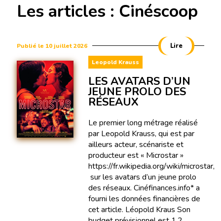
Les articles : Cinéscoop
Lire
Publié le 10 juillet 2026
Leopold Krauss
LES AVATARS D’UN
JEUNE PROLO DES
RÉSEAUX
Le premier long métrage réalisé
par Leopold Krauss, qui est par
ailleurs acteur, scénariste et
producteur est « Microstar »
https://fr.wikipedia.org/wiki/microstar,
sur les avatars d’un jeune prolo
des réseaux. Cinéfinances.info* a
fourni les données financières de
cet article. Léopold Kraus Son
budget prévisionnel est 1,2