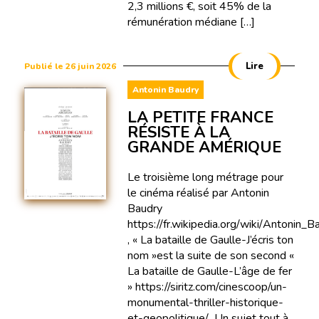
2,3 millions €, soit 45% de la
rémunération médiane […]
Lire
Publié le 26 juin 2026
Antonin Baudry
LA PETITE FRANCE
RÉSISTE À LA
GRANDE AMÉRIQUE
Le troisième long métrage pour
le cinéma réalisé par Antonin
Baudry
https://fr.wikipedia.org/wiki/Antonin_B
, « La bataille de Gaulle-J’écris ton
nom »est la suite de son second «
La bataille de Gaulle-L’âge de fer
» https://siritz.com/cinescoop/un-
monumental-thriller-historique-
et-geopolitique/ Un sujet tout à