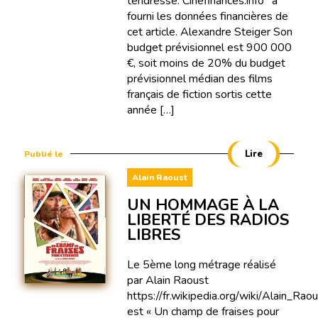
tendresse. Cinéfinances.info* a
fourni les données financières de
cet article. Alexandre Steiger Son
budget prévisionnel est 900 000
€, soit moins de 20% du budget
prévisionnel médian des films
français de fiction sortis cette
année […]
Lire
Publié le
Alain Raoust
UN HOMMAGE À LA
LIBERTÉ DES RADIOS
LIBRES
Le 5ème long métrage réalisé
par Alain Raoust
https://fr.wikipedia.org/wiki/Alain_Rao
est « Un champ de fraises pour