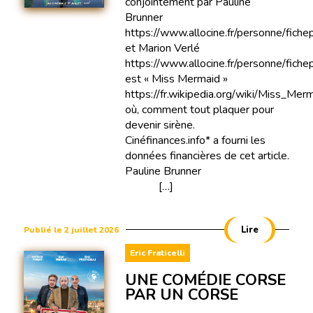
conjointement par Pauline
Brunner
https://www.allocine.fr/personne/fi
et Marion Verlé
https://www.allocine.fr/personne/fi
est « Miss Mermaid »
https://fr.wikipedia.org/wiki/Miss_Mer
où, comment tout plaquer pour
devenir sirène.
Cinéfinances.info* a fourni les
données financières de cet article.
Pauline Brunner
[…]
Lire
Publié le 2 juillet 2026
Eric Fraticelli
UNE COMÉDIE CORSE
PAR UN CORSE