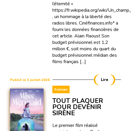
l’éternité »
https://fr.wikipedia.org/wiki/Un_cham
, un hommage à la liberté des
radios libres. Cinéfinances.info* a
fourni les données financières de
cet article. Alain Raoust Son
budget prévisionnel est 1,2
million €, soit moins du quart du
budget prévisionnel médian des
films français […]
Lire
Publié le 3 juillet 2026
Folivari
TOUT PLAQUER
POUR DEVENIR
SIRÈNE
Le premier film réalisé