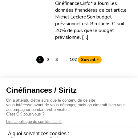
Cinéfinances.info* a fourni les
données financières de cet article.
Michel Leclerc Son budget
prévisionnel est 8 millions €, soit
20% de plus que le budget
prévisionnel […]
1
2
3
…
102
Suivant »
À propos
Baromètres
Cinéscoop
Éditorial
FinanCiné
Le Carrefour