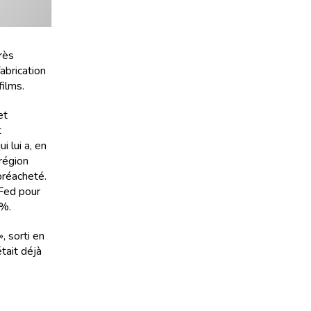
rès
abrication
ilms.
et
t
 lui a, en
région
préacheté.
Fed pour
1%.
, sorti en
tait déjà