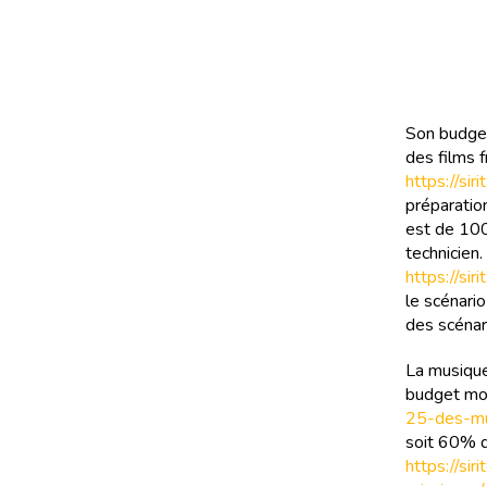
Son budget
des films f
https://si
préparatio
est de 100 
technicien
https://si
le scénari
des scénar
La musique
budget moy
25-des-mu
soit 60% d
https://si