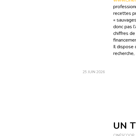
www.Cinefi
professionn
recettes pr
« sauvages
donc pas l’
chiffres d
financemen
Il dispose
recherche, 
25 JUIN 2026
UN T
CINÉSCOOP