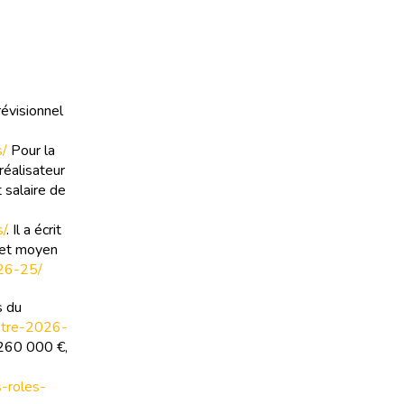
révisionnel
s/
Pour la
réalisateur
 salaire de
s/
. Il a écrit
get moyen
026-25/
s du
metre-2026-
 260 000 €,
s-roles-