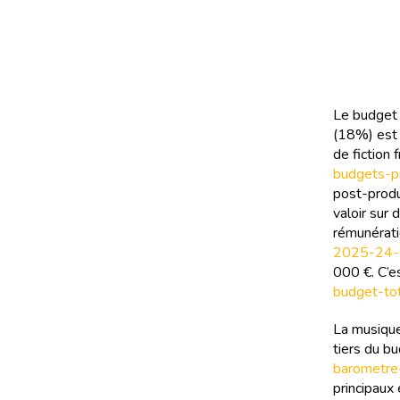
Le budget 
(18%) est 
de fiction 
budgets-p
post-produ
valoir sur 
rémunérati
2025-24-2
000 €. C’e
budget-to
La musique
tiers du b
barometre
principaux