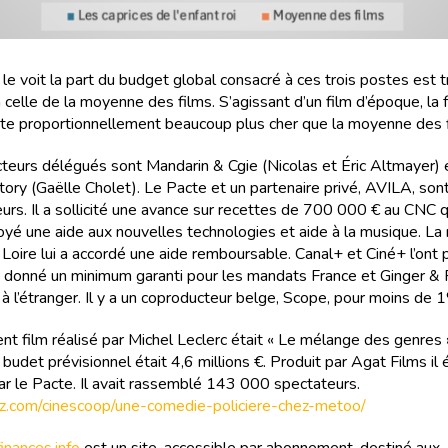
e voit la part du budget global consacré à ces trois postes est t
à celle de la moyenne des films. S’agissant d’un film d’époque, la f
ûte proportionnellement beaucoup plus cher que la moyenne des f
teurs délégués sont Mandarin & Cgie (Nicolas et Éric Altmayer) 
tory (Gaëlle Cholet). Le Pacte et un partenaire privé, AVILA, son
rs. Il a sollicité une avance sur recettes de 700 000 € au CNC qui
royé une aide aux nouvelles technologies et aide à la musique. La 
 Loire lui a accordé une aide remboursable. Canal+ et Ciné+ l’ont 
 donné un minimum garanti pour les mandats France et Ginger & 
 à l’étranger. Il y a un coproducteur belge, Scope, pour moins de 
nt film réalisé par Michel Leclerc était « Le mélange des genres »
udet prévisionnel était 4,6 millions €. Produit par Agat Films il é
par le Pacte. Il avait rassemblé 143 000 spectateurs.
ritz.com/cinescoop/une-comedie-policiere-chez-metoo/