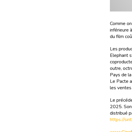
Comme on l
inférieure 
du film co
Les produc
Elephant s
coproducteu
outre, oct
Pays de la
Le Pacte a
les ventes
Le précéde
2025. Son b
distribué 
https://si