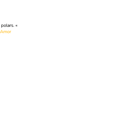
 polars. «
i_Amor