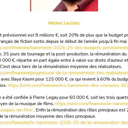
Michel Leclerc
 prévisionnel est 8 millions €, soit 20% de plus que le budget p
rançais de fiction sortis depuis le début de l’année jusqu’à fin mai.
ritz.com/financine/barometre-2026-25-des-budgets-previsionnel
n, 35 jours de tournage et la post-production, la rémunération du 
000 €, répartie en part égale entre à valoir sur droits d’auteur et
. C’est deux tiers de la rémunération moyenne des réalisateurs.
ritz.com/financine/progression-de-la-remuneration-des-realisateur
o avec Baya Kasmi pour 125 000 €, ce qui revient à 60% du bud
ios.
https://siritz.com/financine/les-barometre-des-scenarios-2
 a été confiée à Pierre Legay pour 60 000 €, soit les trois quart
en de la musique de films.
https://siritz.com/financine/le-baro
siques-de-film/
. Enfin la rémunération des rôles principaux est
e la rémunération moyenne des rôles principaux.
ritz.com/financine/le-barometre-2026-25-de-la-remuneration-de