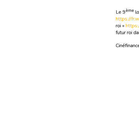
ème
Le 9
lo
https://fr.
roi »
https:
futur roi d
Cinéfinance