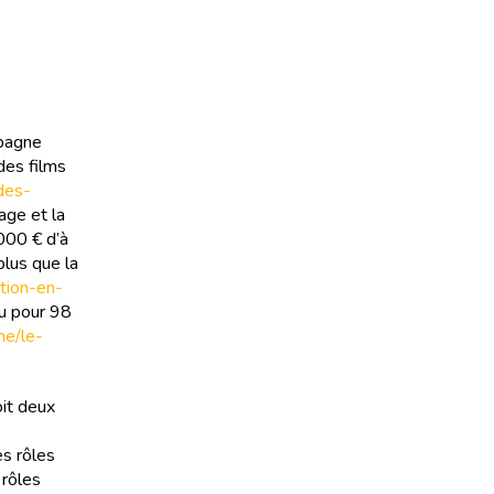
spagne
des films
-des-
age et la
000 € d’à
plus que la
ation-en-
au pour 98
ine/le-
oit deux
es rôles
 rôles