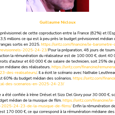
Guillaume Nicloux
prévisionnel de cette coproduction entre la France (82%) et l’E
3,5 millions ce qui est à peu près le budget prévisionnel médian 
français sortis en 2025.
https://siritz.com/financine/le-barometre
revisionnels-2025-24-23/
Pour la préparation, 48 jours de tourn
ction la rémunération du réalisateur est de 100 000 €, dont 40 
droits d’auteur et 60 000 € de salaire de technicien, soit 25% de 
on médiane des réalisateurs.
https://siritz.com/financine/remuner
3-des-realisateurs/
. Il a écrit le scénario avec Nathalie Leuthre
st 60% du budget médian des scénarios.
https://siritz.com/financ
tal-des-scenarios-en-2025-24-23/
 a été confiée à Irène Drésel et Sizo Del Givry pour 30 000 €, s
udget médian de la musique de film.
https://siritz.com/financine/le-
-2025-24-23-de-la-musique-de-films/
Enfin la rémunération d
 est 170 000 €, ce qui correspond à la rémunération médiane des