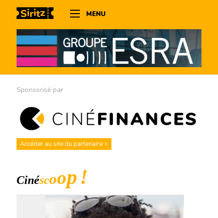
MENU
Sponsorisé par
Accéder au site du partenaire >