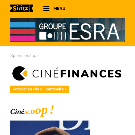
MENU
Sponsorisé par
Accéder au site du partenaire >