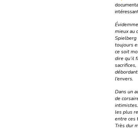
documentai
intéressant
Évidemment
mieux au c
Spielberg 
toujours e
ce soit mo
dire qu’il
sacrifices
débordante
l’envers.
Dans un au
de corsair
intimistes
les plus 
entre ces t
Très dur 