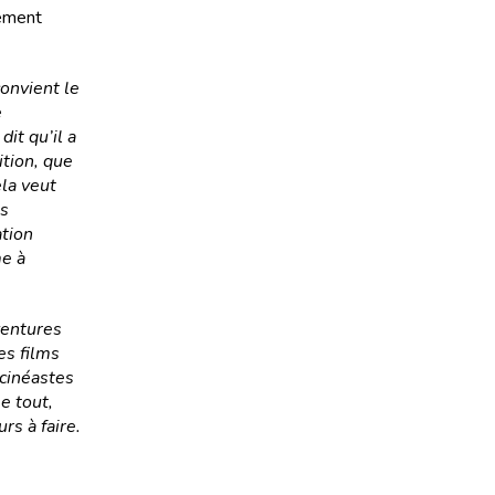
rement
onvient le
e
it qu’il a
ition, que
ela veut
es
ation
me à
ventures
es films
 cinéastes
e tout,
rs à faire.