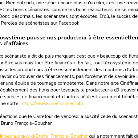
o. Bien entendu, une série, encore plus qu’un film, c’est une œuv
. Et les bons scénaristes, comme les bons réalisateurs, ne se ram
 Donc, désormais, les scénaristes sont écoutés. D’où, le succès de 
aroles de scénaristes sur Facebook.
osystème pousse nos producteur à être essentielle
 d’affaires
ce scénariste a dit de plus marquant c’est que « beaucoup de film
ur être vus mais tour être financés ». En fait, tout l’écosystème d
sse les producteurs à être essentiellement des monteurs d’affair
savoir où trouver des financements, pas forcément de savoir lire 
uer une équipe de tournage compétente. Dans notre site Cinéfina
régulièrement des films pour lesquels le producteur a dû trouver
e sources de financement et d’autres où il est clairement bénéfic
 ne sorte.
https://www.cinefinances.info
éactions que le Carrefour de vendredi a suscité celle du scénaris
r Bruno François-Boucher
.wikipedia.org/wiki/Bruno_François-Boucher
qui a notamment fait d