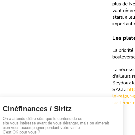
plus de Ne
vont réserv
stars, à l
important 
Les plat
La priorité
boulevers
La nécessi
d’ailleurs
Seydoux le
SACD.
htt
le-retour
systeme-d