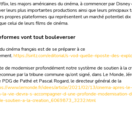
tflix, les majors américaines du cinéma, à commencer par Disney
er leurs plus importantes productions ainsi que leurs principaux t
eurs propres plateformes qui représentent un marché potentiel dix 
que celui de leurs films de cinéma.
eformes vont tout bouleverser
 du cinéma français est de se préparer à ce
ement.
https://siritz.com/editorial/s-vod-quelle-riposte-des-explo
te de moderniser profondément notre système de soutien à la cr
 reconnue par la tribune commune qu’ont signé, dans Le Monde, J
 PDG de Pathé et Pascal Rogard, le directeur général de la
ps://www.lemonde.fr/idees/article/2021/02/13/cinema-apres-le
-a-la-vie-devra-s-accompagner-d-une-profonde-modernisation-d
e-soutien-a-la-creation_6069873_3232.html