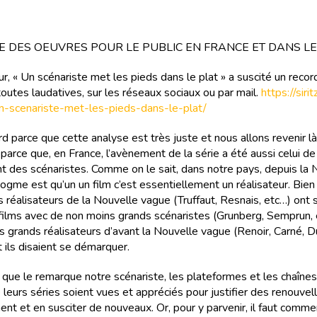
E DES OEUVRES POUR LE PUBLIC EN FRANCE ET DANS L
r, « Un scénariste met les pieds dans le plat » a suscité un recor
toutes laudatives, sur les réseaux sociaux ou par mail.
https://siri
un-scenariste-met-les-pieds-dans-le-plat/
rd parce que cette analyse est très juste et nous allons revenir l
parce que, en France, l’avènement de la série a été aussi celui de
t des scénaristes. Comme on le sait, dans notre pays, depuis la 
dogme est qu’un un film c’est essentiellement un réalisateur. Bien
s réalisateurs de la Nouvelle vague (Truffaut, Resnais, etc…) ont
 films avec de non moins grands scénaristes (Grunberg, Semprun, et
grands réalisateurs d’avant la Nouvelle vague (Renoir, Carné, Du
 ils disaient se démarquer.
i que le remarque notre scénariste, les plateformes et les chaînes
 leurs séries soient vues et appréciés pour justifier des renouve
nt et en susciter de nouveaux. Or, pour y parvenir, il faut comme