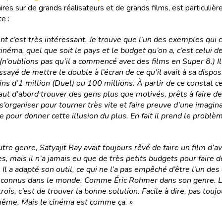
res sur de grands réalisateurs et de grands films, est particuliè
e :
 c’est très intéressant. Je trouve que l’un des exemples qui c
inéma, quel que soit le pays et le budget qu’on a, c’est celui d
(n’oublions pas qu’il a commencé avec des films en Super 8.) Il d
ssayé de mettre le double à l’écran de ce qu’il avait à sa dispos
ins d’1 million (Duel) ou 100 millions. À partir de ce constat c
 faut d’abord trouver des gens plus que motivés, prêts à faire d
, s’organiser pour tourner très vite et faire preuve d’une imagin
 pour donner cette illusion du plus. En fait il prend le problè
tre genre, Satyajit Ray avait toujours rêvé de faire un film d’a
es, mais il n’a jamais eu que de très petits budgets pour faire d
. Il a adapté son outil, ce qui ne l’a pas empêché d’être l’un des
reconnus dans le monde. Comme Éric Rohmer dans son genre. L
rois, c’est de trouver la bonne solution. Facile à dire, pas toujou
même. Mais le cinéma est comme ça. »