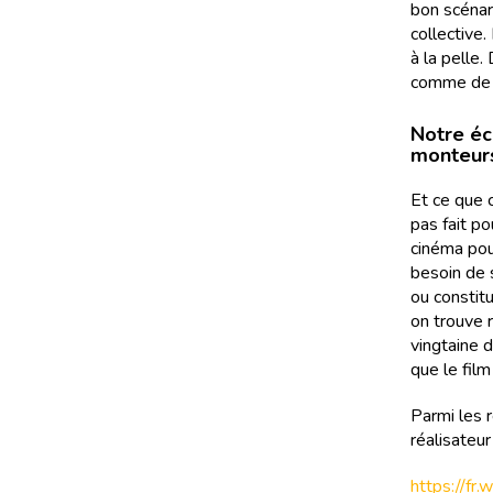
bon scénari
collective
à la pelle.
comme de P
Notre éc
monteurs
Et ce que 
pas fait po
cinéma pou
besoin de 
ou constit
on trouve 
vingtaine d
que le film
Parmi les r
réalisateu
https://fr