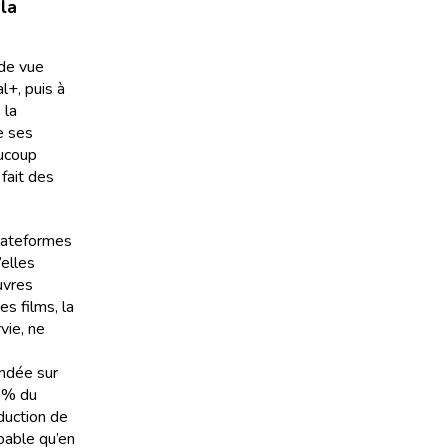
la
 de vue
l+, puis à
 la
e ses
aucoup
 fait des
plateformes
’elles
uvres
s films, la
vie, ne
ondée sur
40% du
duction de
obable qu’en