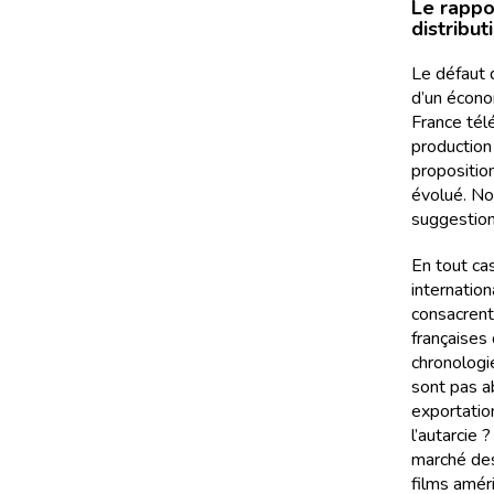
Le rappo
distribut
Le défaut 
d’un économ
France télé
production 
proposition
évolué. Nou
suggestion
En tout ca
internation
consacrent
françaises
chronologi
sont pas ab
exportatio
l’autarcie
marché des
films améri