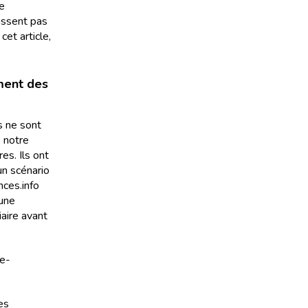
re
assent pas
cet article,
ment des
s ne sont
e notre
es. Ils ont
un scénario
nces.info
 une
iaire avant
te-
es