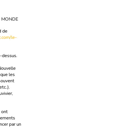
E MONDE
d de
tz.com/le-
à-dessus.
Nouvelle
 que les
 souvent
c..).
vivier,
 ont
llements
ncer par un