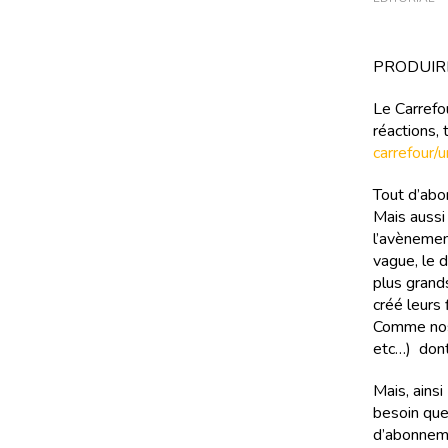
PRODUIR
Le Carrefou
réactions, 
carrefour/
Tout d’abo
Mais aussi 
l’avènemen
vague, le 
plus grand
créé leurs
Comme nos 
etc…) dont
Mais, ains
besoin que
d’abonneme