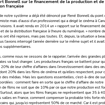
rt Bonnell sur le financement de la production et de 
ion française
de notre système a déjà été dénoncé par René Bonnell du point
iste mais d’aussi d’un professionnel qui a dirigé le cinéma à Cana
visions. Il avait rendu en 2014 un « rapport sur le financement de
et de la distribution française à l’heure du numérique. » nombre d
s ont été reprises, mais pas toutes. Et, depuis, la situation a be
s l’avions interrogé l’année dernière sur le même sujet et il avait
s supplémentaires.
s, comme nous ne cessons de le rappeler, l’arrivée des grandes 
ales va tout changer. Les producteurs français se battent pour qu
 20% de leur chiffre d’affaires dans l’investissement dans des œ
 dont 20% dans les films de cinéma et qu’elles respectent, pour ce
e des médias. Mais les questions essentielles, c’est-à-dire de sur
ordées : comment faire en sorte que le chiffre d’affaire de notre
n de films ne soit que de 10% par ce que notre production est f
 ? Surtout, alors que les films français ne représentent que 35 à 
 salles en France, comment compenser la probable très forte ré
cains qui, jusqu’ici représentent 50% de ce marché. Car il est pr