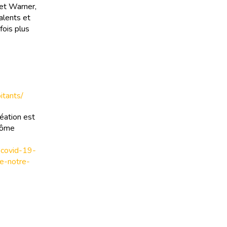
 et Warner,
alents et
fois plus
itants/
éation est
érôme
-covid-19-
e-notre-