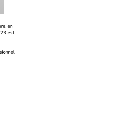
ère, en
023 est
sionnel