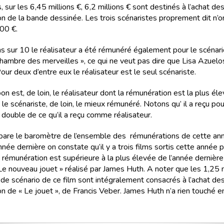
sur les 6,45 millions €, 6,2 millions € sont destinés à l’achat des
on de la bande dessinée. Les trois scénaristes proprement dit n’o
00 €.
ms sur 10 le réalisateur a été rémunéré également pour le scénari
chambre des merveilles », ce qui ne veut pas dire que Lisa Azuelo
Pour deux d’entre eux le réalisateur est le seul scénariste.
n est, de loin, le réalisateur dont la rémunération est la plus élev
e scénariste, de loin, le mieux rémunéré. Notons qu’ il a reçu po
 double de ce qu’il a reçu comme réalisateur.
mpare le baromètre de l’ensemble des rémunérations de cette an
année dernière on constate qu’il y a trois films sortis cette année 
a rémunération est supérieure à la plus élevée de l’année dernière
 Le nouveau jouet » réalisé par James Huth. A noter que les 1,25 m
de scénario de ce film sont intégralement consacrés à l’achat des
on de « Le jouet », de Francis Veber. James Huth n’a rien touché e