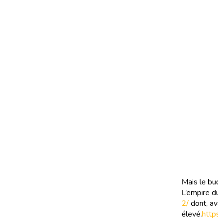
Mais le bud
L’empire d
2/
dont, ave
élevé.
http