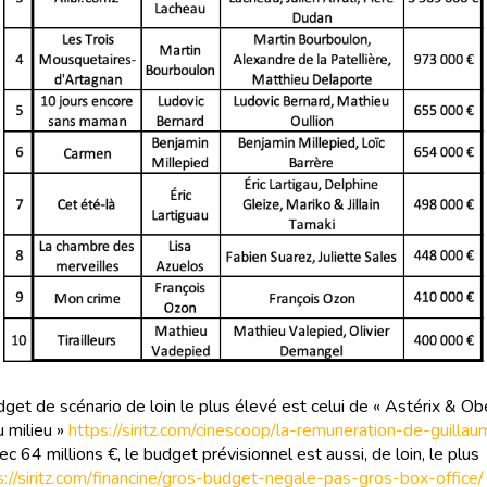
get de scénario de loin le plus élevé est celui de « Astérix & Obé
u milieu »
https://siritz.com/cinescoop/la-remuneration-de-guilla
c 64 millions €, le budget prévisionnel est aussi, de loin, le plus
s://siritz.com/financine/gros-budget-negale-pas-gros-box-office/