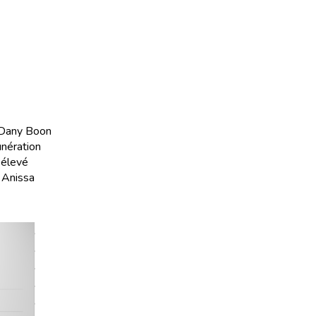
. Dany Boon
unération
 élevé
r Anissa