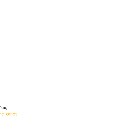
lix,
ume-canet-