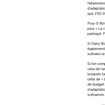
Néanmoins, 
d’adaptati
que 250 0
Pour 9 fil
pour « La 
participé. 
Si Dany Boo
également l
scénario le
Si l’on co
celui de l’
lesquels l
celle de «
de budget 
d’adaptati
scénariste.