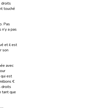
 droits
nt touché
o. Pas
s n’y a pas
é et il est
ur son
née avec
pour
 qui est
illions €
 droits
n tant que