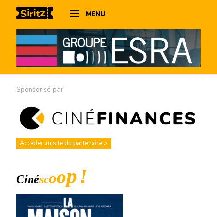
MENU
Sponsorisé par
Accéder au site du partenaire >