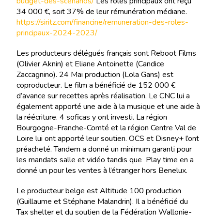
budget-des-scenarios/
Les rôles principaux ont reçu
34 000 €, soit 37% de leur rémunération médiane.
https://siritz.com/financine/remuneration-des-roles-
principaux-2024-2023/
Les producteurs délégués français sont Reboot Films
(Olivier Aknin) et Eliane Antoinette (Candice
Zaccagnino). 24 Mai production (Lola Gans) est
coproducteur. Le film a bénéficié de 152 000 €
d’avance sur recettes après réalisation. Le CNC lui a
également apporté une aide à la musique et une aide à
la réécriture. 4 soficas y ont investi. La région
Bourgogne-Franche-Comté et la région Centre Val de
Loire lui ont apporté leur soutien. OCS et Disney+ l’ont
préacheté. Tandem a donné un minimum garanti pour
les mandats salle et vidéo tandis que Play time en a
donné un pour les ventes à l’étranger hors Benelux.
Le producteur belge est Altitude 100 production
(Guillaume et Stéphane Malandrin). Il a bénéficié du
Tax shelter et du soutien de la Fédération Wallonie-