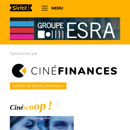
MENU
Sponsorisé par
Accéder au site du partenaire >