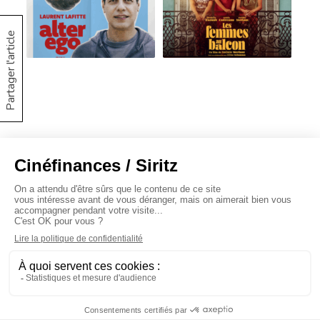
Partager l'article
À propos
Baromètres
Cinéscoop
Éditorial
FinanCiné
Le Carrefour
Siritz © 2020 -