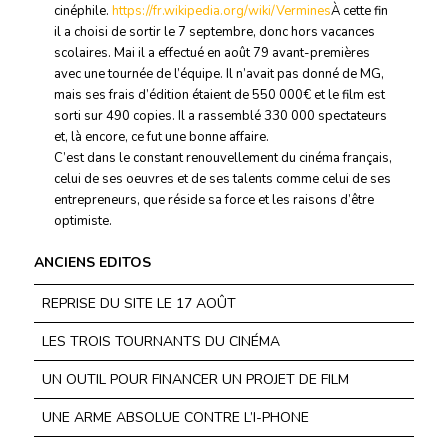
cinéphile.
https://fr.wikipedia.org/wiki/Vermines
À cette fin
il a choisi de sortir le 7 septembre, donc hors vacances
scolaires. Mai il a effectué en août 79 avant-premières
avec une tournée de l’équipe. Il n’avait pas donné de MG,
mais ses frais d’édition étaient de 550 000€ et le film est
sorti sur 490 copies. Il a rassemblé 330 000 spectateurs
et, là encore, ce fut une bonne affaire.
C’est dans le constant renouvellement du cinéma français,
celui de ses oeuvres et de ses talents comme celui de ses
entrepreneurs, que réside sa force et les raisons d’être
optimiste.
ANCIENS EDITOS
REPRISE DU SITE LE 17 AOÛT
LES TROIS TOURNANTS DU CINÉMA
UN OUTIL POUR FINANCER UN PROJET DE FILM
UNE ARME ABSOLUE CONTRE L’I-PHONE