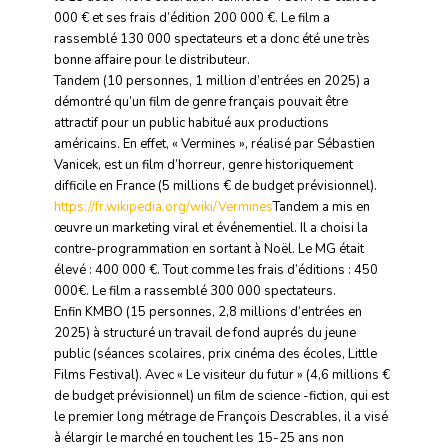
000 € et ses frais d’édition 200 000 €. Le film a
rassemblé 130 000 spectateurs et a donc été une très
bonne affaire pour le distributeur.
Tandem (10 personnes, 1 million d’entrées en 2025) a
démontré qu’un film de genre français pouvait être
attractif pour un public habitué aux productions
américains. En effet, « Vermines », réalisé par Sébastien
Vanicek, est un film d’horreur, genre historiquement
difficile en France (5 millions € de budget prévisionnel).
https://fr.wikipedia.org/wiki/Vermines
Tandem a mis en
œuvre un marketing viral et événementiel. Il a choisi la
contre-programmation en sortant à Noël. Le MG était
élevé : 400 000 €. Tout comme les frais d’éditions : 450
000€. Le film a rassemblé 300 000 spectateurs.
Enfin KMBO (15 personnes, 2,8 millions d’entrées en
2025) à structuré un travail de fond auprés du jeune
public (séances scolaires, prix cinéma des écoles, Little
Films Festival). Avec « Le visiteur du futur » (4,6 millions €
de budget prévisionnel) un film de science -fiction, qui est
le premier long métrage de François Descrables, il a visé
à élargir le marché en touchent les 15-25 ans non