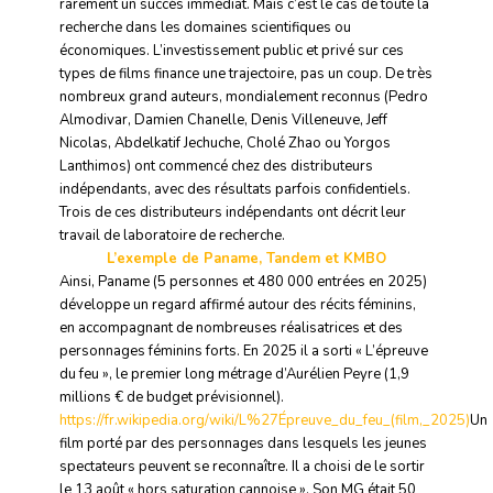
rarement un succès immédiat. Mais c’est le cas de toute la
recherche dans les domaines scientifiques ou
économiques. L’investissement public et privé sur ces
types de films finance une trajectoire, pas un coup. De très
nombreux grand auteurs, mondialement reconnus (Pedro
Almodivar, Damien Chanelle, Denis Villeneuve, Jeff
Nicolas, Abdelkatif Jechuche, Cholé Zhao ou Yorgos
Lanthimos) ont commencé chez des distributeurs
indépendants, avec des résultats parfois confidentiels.
Trois de ces distributeurs indépendants ont décrit leur
travail de laboratoire de recherche.
L’exemple de Paname, Tandem et KMBO
Ainsi, Paname (5 personnes et 480 000 entrées en 2025)
développe un regard affirmé autour des récits féminins,
en accompagnant de nombreuses réalisatrices et des
personnages féminins forts. En 2025 il a sorti « L’épreuve
du feu », le premier long métrage d’Aurélien Peyre (1,9
millions € de budget prévisionnel).
https://fr.wikipedia.org/wiki/L%27Épreuve_du_feu_(film,_2025)
Un
film porté par des personnages dans lesquels les jeunes
spectateurs peuvent se reconnaître. Il a choisi de le sortir
le 13 août « hors saturation cannoise ». Son MG était 50