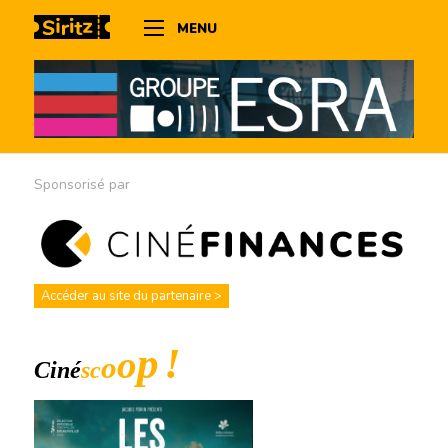
MENU
Sponsorisé par
Accéder au site du partenaire >