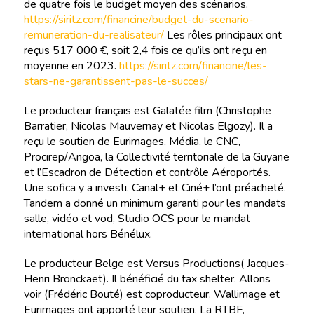
de quatre fois le budget moyen des scénarios.
https://siritz.com/financine/budget-du-scenario-
remuneration-du-realisateur/
Les rôles principaux ont
reçus 517 000 €, soit 2,4 fois ce qu’ils ont reçu en
moyenne en 2023.
https://siritz.com/financine/les-
stars-ne-garantissent-pas-le-succes/
Le producteur français est Galatée film (Christophe
Barratier, Nicolas Mauvernay et Nicolas Elgozy). Il a
reçu le soutien de Eurimages, Média, le CNC,
Procirep/Angoa, la Collectivité territoriale de la Guyane
et l’Escadron de Détection et contrôle Aéroportés.
Une sofica y a investi. Canal+ et Ciné+ l’ont préacheté.
Tandem a donné un minimum garanti pour les mandats
salle, vidéo et vod, Studio OCS pour le mandat
international hors Bénélux.
Le producteur Belge est Versus Productions( Jacques-
Henri Bronckaet). Il bénéficié du tax shelter. Allons
voir (Frédéric Bouté) est coproducteur. Wallimage et
Eurimages ont apporté leur soutien. La RTBF,