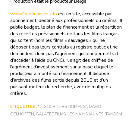
Production était le producteur Belge.
www.Cinefinances.info
est un site, accessible par
abonnement, destiné aux professionnels du cinéma. Il
publie budget, le plan de financement et la répartition
des recettes prévisionnels de tous les films français
qui sortent (hors les films « sauvages » qui ne
déposent pas leurs contrats au registre public et ne
demandent donc pas l’agrément qui leur permettrait
d’accéder à l’aide du CNC). Il s’agit des chiffres de
l’agrément d’investissement sur la base duquel le
producteur a monté son financement. Il dispose
d’archives des films sortis depuis 2010 et d’un
puissant moteur de recherche, avec de multiples
critères.
ETIQUETTES :
"LES DERNIERS HOMMES"
,
DAVID
OELHOFFEN
,
GALATÉE FILMS
,
LES NAINS JAUNES
,
TANDEM