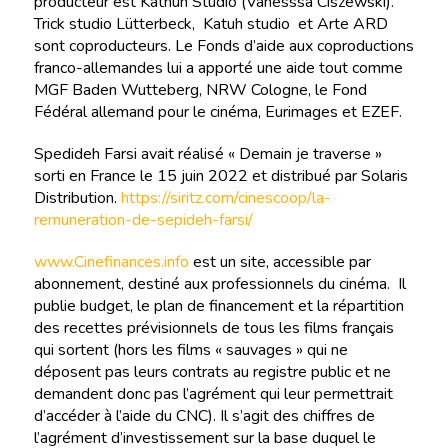
producteur est Kathuh Studio (Vanesssa Ciszewski).
Trick studio Lütterbeck, Katuh studio et Arte ARD
sont coproducteurs. Le Fonds d’aide aux coproductions
franco-allemandes lui a apporté une aide tout comme
MGF Baden Wutteberg, NRW Cologne, le Fond
Fédéral allemand pour le cinéma, Eurimages et EZEF.
Spedideh Farsi avait réalisé « Demain je traverse »
sorti en France le 15 juin 2022 et distribué par Solaris
Distribution.
https://siritz.com/cinescoop/la-
remuneration-de-sepideh-farsi/
www.Cinefinances.info
est un site, accessible par
abonnement, destiné aux professionnels du cinéma. Il
publie budget, le plan de financement et la répartition
des recettes prévisionnels de tous les films français
qui sortent (hors les films « sauvages » qui ne
déposent pas leurs contrats au registre public et ne
demandent donc pas l’agrément qui leur permettrait
d’accéder à l’aide du CNC). Il s’agit des chiffres de
l’agrément d’investissement sur la base duquel le