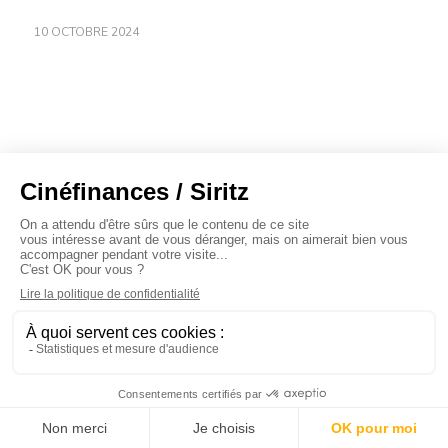
10 OCTOBRE 2024
À propos
Baromètres
Cinéscoop
Éditorial
FinanCiné
Le Carrefour
Siritz © 2020 -
Mentions légales