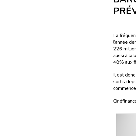
PRÉ
La fréquen
l’année der
226 millio
aussi à la
48% aux fi
Il est donc
sortis dep
commencer 
Cinéfinance