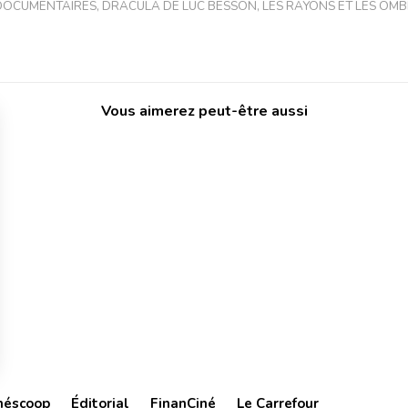
 DOCUMENTAIRES
,
DRACULA DE LUC BESSON
,
LES RAYONS ET LES OM
Vous aimerez peut-être aussi
néscoop
Éditorial
FinanCiné
Le Carrefour