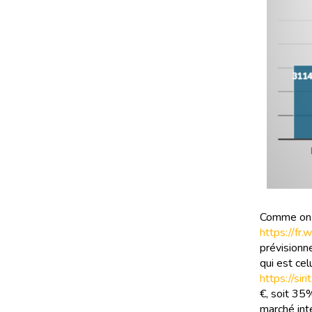
Comme on l
https://fr.
prévisionn
qui est cel
https://si
€, soit 35%
marché int