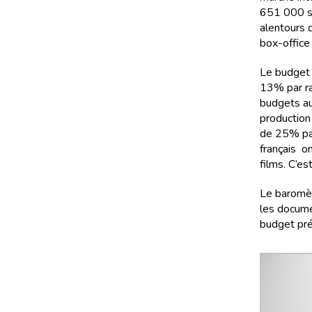
651 000 sp
alentours 
box-office 
Le budget 
13% par ra
budgets au
production 
de 25% par
français o
films. C’e
Le baromèt
les docume
budget pré