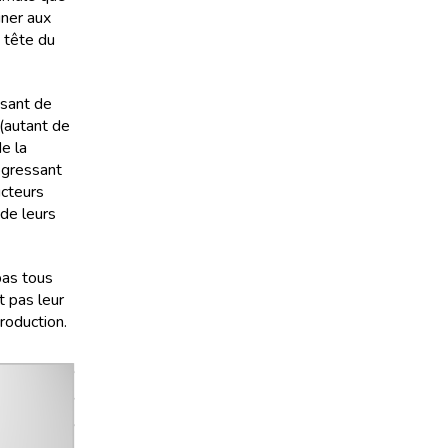
iner aux
 tête du
ssant de
 (autant de
e la
rogressant
ucteurs
 de leurs
pas tous
 pas leur
roduction.