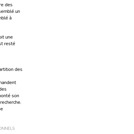
re des
ssemblé un
mblé à
oit une
st resté
artition des
emandent
 des
 monté son
 recherche.
de
IONNELS