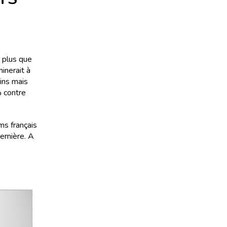
 plus que
minerait à
ins mais
% contre
ms français
ernière. A