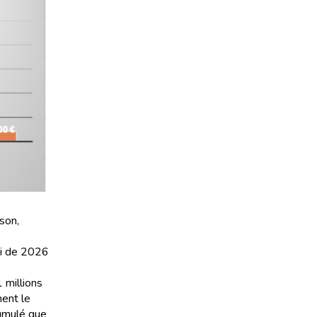
son,
ui de 2026
 millions
ment le
cumulé que