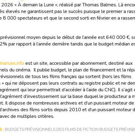
e 2026 « À demain la Lune », réalisé par Thomas Balmes. Là enco
ès élevés ne garantissent pas le succès puisque le premier a ra
e 8 000 spectateurs et que le second sorti en février en a rasse
prévisionnel moyen depuis le début de l’année est 640 000 €, s
2% par rapport à l’année dernière tandis que le budget médian e
nances.info
est un site, accessible par abonnement, destiné aux
els du cinéma. Il publie budget, le plan de financement et la rép
évisionnels de tous les films français qui sortent (hors les films
 » qui ne déposent pas leurs contrats au registre public et ne d
agrément qui leur permettrait d’accéder à l’aide du CNC). Il s’agit
e l’agrément d’investissement sur la base duquel le producteur a
t. Il dispose de nombreuses archives et d’un puissant moteur de
 d’archives des films sortis depuis 2010 et d’un puissant moteur 
avec de multiples critères.
 :
BUDGETS PRÉVISIONNELS DES FILMS DE FICTION BUDGETS PRÉVIS