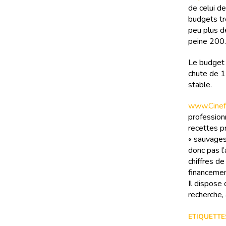
de celui d
budgets tr
peu plus d
peine 200.
Le budget 
chute de 1
stable.
www.Cinefi
professionn
recettes pr
« sauvages
donc pas l’
chiffres d
financemen
Il dispose
recherche, 
ETIQUETTES