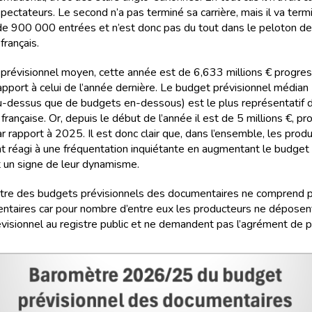
ectateurs. Le second n’a pas terminé sa carrière, mais il va term
de 900 000 entrées et n’est donc pas du tout dans le peloton de
français.
prévisionnel moyen, cette année est de 6,633 millions € progre
pport à celui de l’année dernière. Le budget prévisionnel médian
-dessus que de budgets en-dessous) est le plus représentatif d
française. Or, depuis le début de l’année il est de 5 millions €, p
 rapport à 2025. Il est donc clair que, dans l’ensemble, les prod
nt réagi à une fréquentation inquiétante en augmentant le budget
st un signe de leur dynamisme.
re des budgets prévisionnels des documentaires ne comprend 
ntaires car pour nombre d’entre eux les producteurs ne déposent
visionnel au registre public et ne demandent pas l’agrément de p