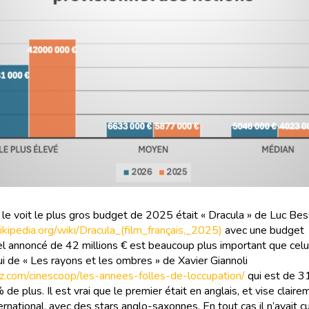
e voit le plus gros budget de 2025 était « Dracula » de Luc Bes
wikipedia.org/wiki/Dracula_(film_français,_2025)
avec une budget
el annoncé de 42 millions € est beaucoup plus important que cel
ui de « Les rayons et les ombres » de Xavier Giannoli
ritz.com/cinescoop/les-annees-folles-de-loccupation/
qui est de 31
 de plus. Il est vrai que le premier était en anglais, et vise claire
ernational, avec des stars anglo-saxonnes. En tout cas il n’avait 