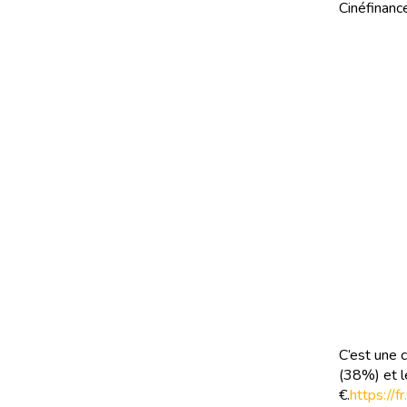
Cinéfinance
C’est une 
(38%) et l
€.
https://f