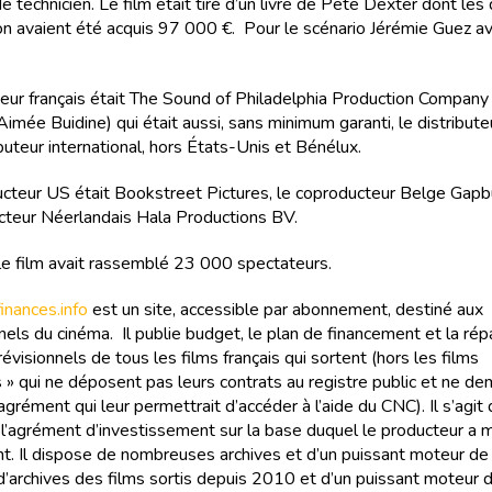
de technicien. Le film était tiré d’un livre de Pete Dexter dont les 
on avaient été acquis 97 000 €. Pour le scénario Jérémie Guez av
eur français était The Sound of Philadelphia Production Company 
mée Buidine) qui était aussi, sans minimum garanti, le distributeu
ibuteur international, hors États-Unis et Bénélux.
cteur US était Bookstreet Pictures, le coproducteur Belge Gapb
cteur Néerlandais Hala Productions BV.
le film avait rassemblé 23 000 spectateurs.
nances.info
est un site, accessible par abonnement, destiné aux
els du cinéma. Il publie budget, le plan de financement et la rép
évisionnels de tous les films français qui sortent (hors les films
 » qui ne déposent pas leurs contrats au registre public et ne d
agrément qui leur permettrait d’accéder à l’aide du CNC). Il s’agit
e l’agrément d’investissement sur la base duquel le producteur a
t. Il dispose de nombreuses archives et d’un puissant moteur de
 d’archives des films sortis depuis 2010 et d’un puissant moteur 