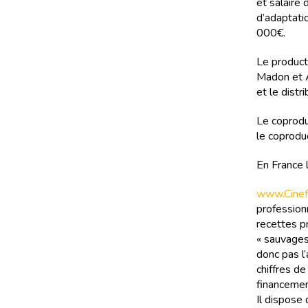
et salaire 
d’adaptati
000€.
Le product
Madon et Ai
et le distr
Le coprodu
le coprodu
En France 
www.Cinefi
professionn
recettes pr
« sauvages
donc pas l’
chiffres d
financemen
Il dispose