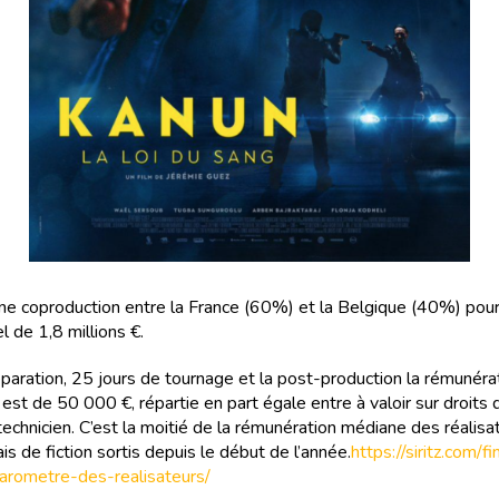
d’une coproduction entre la France (60%) et la Belgique (40%) pou
l de 1,8 millions €.
éparation, 25 jours de tournage et la post-production la rémunéra
 est de 50 000 €, répartie en part égale entre à valoir sur droits 
technicien. C’est la moitié de la rémunération médiane des réalisa
ais de fiction sortis depuis le début de l’année.
https://siritz.com/f
arometre-des-realisateurs/