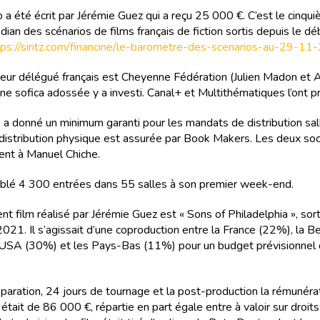
o a été écrit par Jérémie Guez qui a reçu 25 000 €. C’est le cinqu
ian des scénarios de films français de fiction sortis depuis le dé
tps://siritz.com/financine/le-barometre-des-scenarios-au-29-11
eur délégué français est Cheyenne Fédération (Julien Madon et
Une sofica adossée y a investi. Canal+ et Multithématiques l’ont p
, a donné un minimum garanti pour les mandats de distribution sal
 distribution physique est assurée par Book Makers. Les deux so
ent à Manuel Chiche.
mblé 4 300 entrées dans 55 salles à son premier week-end.
t film réalisé par Jérémie Guez est « Sons of Philadelphia », sor
2021. Il s’agissait d’une coproduction entre la France (22%), la B
USA (30%) et les Pays-Bas (11%) pour un budget prévisionnel 
éparation, 24 jours de tournage et la post-production la rémunéra
 était de 86 000 €, répartie en part égale entre à valoir sur droits