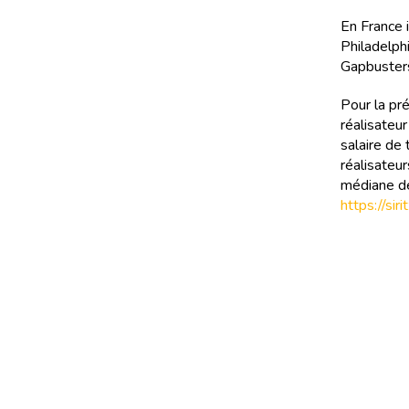
En France 
Philadelph
Gapbuster
Pour la pr
réalisateur
salaire de
réalisateu
médiane de
https://si