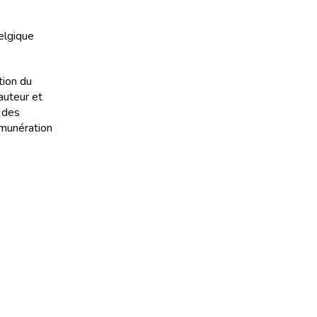
elgique
tion du
’auteur et
 des
émunération