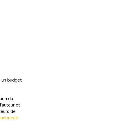
r un budget
tion du
d’auteur et
teurs de
inancine/le-