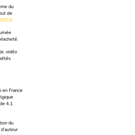
ième du
but de
-2022/
 Aimée
réacheté.
le, vidéo
ciétés
ti en France
elgique
de 4,1
tion du
 d’auteur