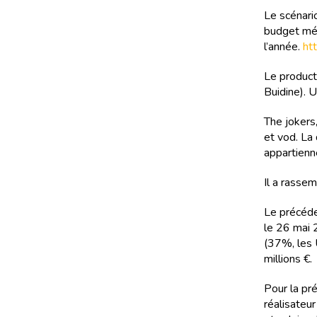
Le scénari
budget méd
l’année.
ht
Le product
Buidine). 
The jokers
et vod. La
appartienn
Il a rasse
Le précéden
le 26 mai 
(37%, les 
millions €.
Pour la pr
réalisateur