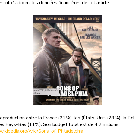
s.info* a fourni les données financières de cet article.
coproduction entre la France (21%), les (États-Unis (29%), la Be
es Pays-Bas (11%). Son budget total est de 4,2 millions
r.wikipedia.org/wiki/Sons_of_Philadelphia