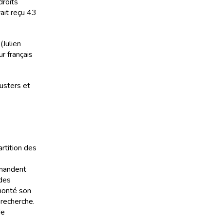
droits
ait reçu 43
(Julien
r français
usters et
artition des
emandent
 des
 monté son
 recherche.
de