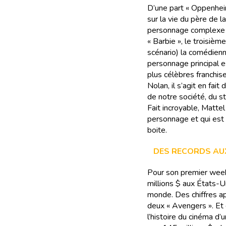
D’une part « Oppenheim
sur la vie du père de 
personnage complexe et
« Barbie », le troisième
scénario) la comédienn
personnage principal es
plus célèbres franchis
Nolan, il s’agit en fait
de notre société, du s
Fait incroyable, Mattel
personnage et qui est 
boite.
DES RECORDS AU
Pour son premier week
millions $ aux États-U
monde. Des chiffres ap
deux « Avengers ». Et c
l’histoire du cinéma d’