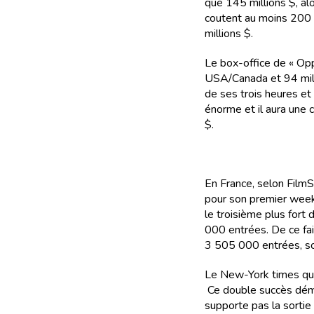
que 145 millions $, al
coutent au moins 200 m
millions $.
Le box-office de « Opp
USA/Canada et 94 mill
de ses trois heures e
énorme et il aura une c
$.
En France, selon FilmS
pour son premier week
le troisième plus for
000 entrées. De ce fai
3 505 000 entrées, soi
Le New-York times qua
Ce double succès déme
supporte pas la sortie