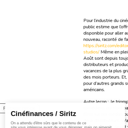
Pour l’industrie du cin
public estime que l’off
disponible pour aller a
nouveau, raconté de fa
https://siritz.com/edit
studios/
Même en plein 
Août sont depuis toujo
distributeurs et produc
vacances de la plus gr
des mois porteurs. Et, 
pour d’autres grands 
américains.
Autre leçon : le triom
comédiens qui n’ont p
Partager l'article
films sur les médias o
deux distributeurs, War
convaincre qu’il devait 