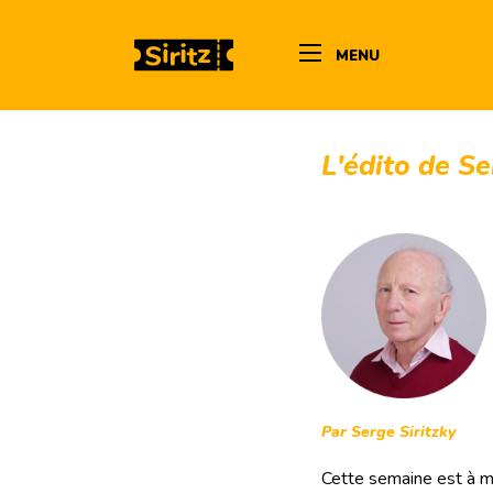
MENU
L'édito de S
Par Serge Siritzky
Cette semaine est à ma