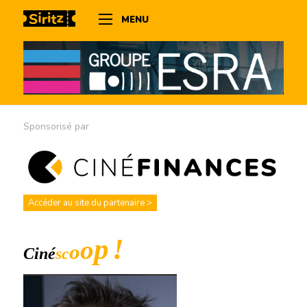
MENU
Sponsorisé par
Accéder au site du partenaire >