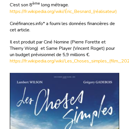
ème
C’est son 8
long métrage.
https://fr.wikipedia.org/wiki/Éric_Besnard_(réalisateur)
Cinéfinances.info* a fourni les données financières de
cet article.
Il est produit par Ciné Nomine (Pierre Forette et
Thierry Wong) et Same Player (Vincent Roget) pour
un budget prévisionnel de 5,9 millions €.
https://fr.wikipedia.org/wiki/Les_Choses_simples_(film,_20