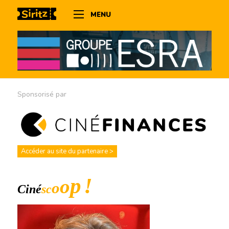
MENU
Sponsorisé par
Accéder au site du partenaire >