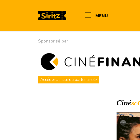
MENU
Sponsorisé par
Accéder au site du partenaire >