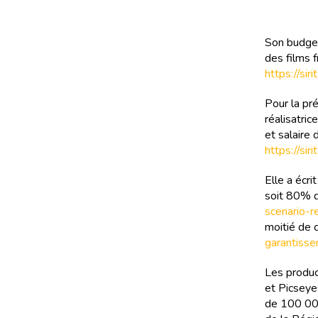
Son budget
des films f
https://si
Pour la pr
réalisatric
et salaire 
https://sir
Elle a écr
soit 80% d
scenario-r
moitié de 
garantisse
Les produc
et Picseye
de 100 000