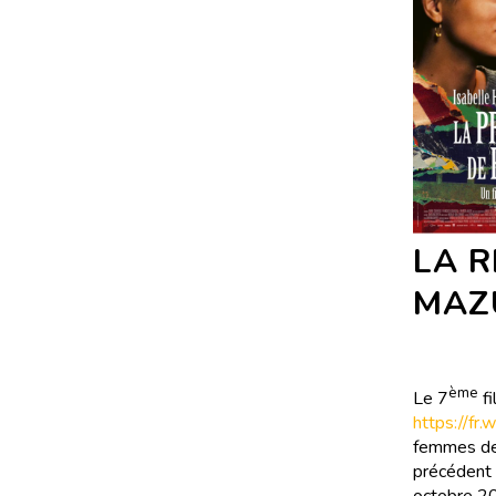
LA R
MAZ
ème
Le 7
fi
https://fr.
femmes de 
précédent f