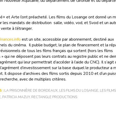
on Nouvelle Aquitaine, du département de Gironde et du départ
né+ et Arte l’ont préacheté. Les films du Losange ont donné un 
r les mandats de distribution salle, vidéo, vod, et Svod et un aut
vente à l’étranger.
nances.info
est un site, accessible par abonnement, destiné aux
els du cinéma. Il publie budget, le plan de financement et la rép
évisionnels de tous les films français qui sortent (hors les films
 » qui ne déposent pas leurs contrats au registre public et ne d
agrément qui leur permettrait d’accéder à l’aide du CNC). Il s’agit
e l’agrément d’investissement sur la base duquel le producteur a
t. Il dispose d’archives des films sortis depuis 2010 et d’un puis
recherche, avec de multiples critères.
 :
LA PRISONNIÈRE DE BORDEAUX
,
LES FILMS DU LOSANGE
,
LES FILMS
E
,
PATRICIA MAZUY
,
RECTANGLE PRODUCTIONS