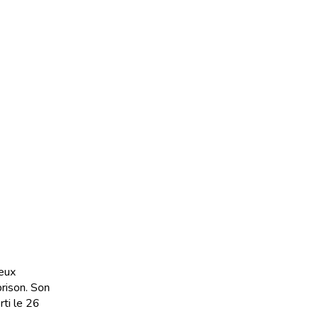
deux
prison. Son
rti le 26