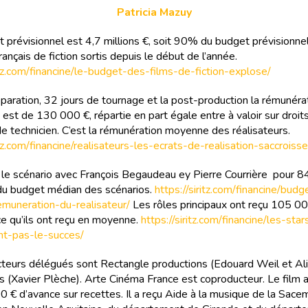
Patricia Mazuy
 prévisionnel est 4,7 millions €, soit 90% du budget prévisionn
rançais de fiction sortis depuis le début de l’année.
ritz.com/financine/le-budget-des-films-de-fiction-explose/
éparation, 32 jours de tournage et la post-production la rémunéra
e est de 130 000 €, répartie en part égale entre à valoir sur droit
de technicien. C’est la rémunération moyenne des réalisateurs.
itz.com/financine/realisateurs-les-ecrats-de-realisation-saccroisse
it le scénario avec François Begaudeau ey Pierre Courrière pour 8
u budget médian des scénarios.
https://siritz.com/financine/bud
emuneration-du-realisateur/
Les rôles principaux ont reçu 105 000
ce qu’ils ont reçu en moyenne.
https://siritz.com/financine/les-sta
nt-pas-le-succes/
teurs délégués sont Rectangle productions (Edouard Weil et Ali
s (Xavier Plèche). Arte Cinéma France est coproducteur. Le film a
 € d’avance sur recettes. Il a reçu Aide à la musique de la Sacem