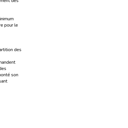
ement des
minimum
re pour le
artition des
emandent
 des
 monté son
sant