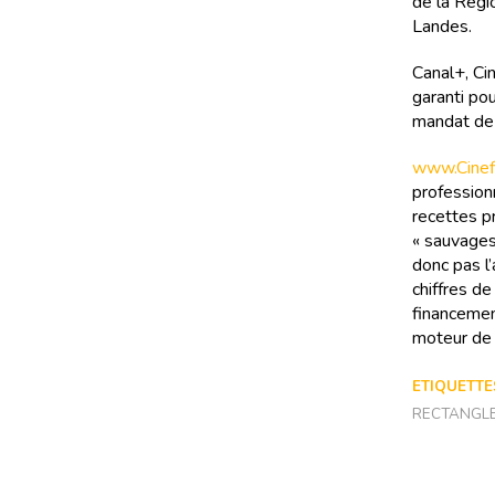
de la Régi
Landes.
Canal+, Ci
garanti pou
mandat de 
www.Cinefi
professionn
recettes pr
« sauvages
donc pas l’
chiffres d
financemen
moteur de 
ETIQUETTES
RECTANGL