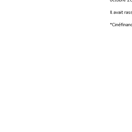
octobre 2
Il avait r
*Cinéfinanc