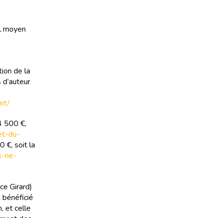
el moyen
tion de la
s d’auteur
nt/
4 500 €,
get-du-
 €, soit la
rs-ne-
ce Girard)
 bénéficié
, et celle