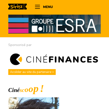
MENU
Sponsorisé par
Accéder au site du partenaire >