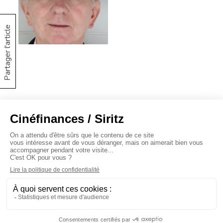
Partager l'article
À propos
Baromètres
Cinéscoop
Éditorial
FinanCiné
Le Carrefour
Siritz © 2020 -