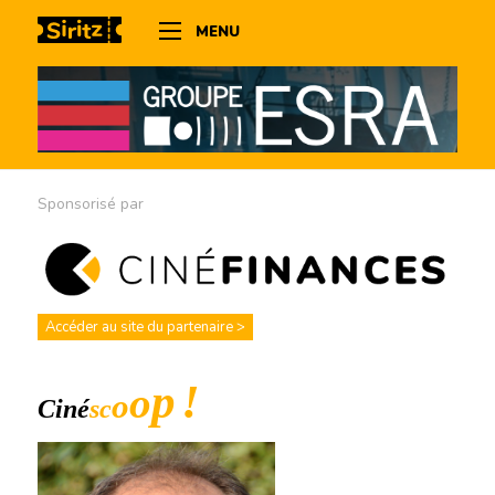
MENU
Sponsorisé par
Accéder au site du partenaire >