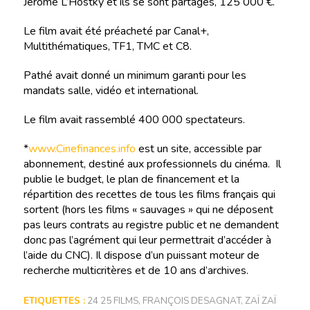
Jérôme L’Hostky et ils se sont partagés, 125 000 €.
Le film avait été préacheté par Canal+,
Multithématiques, TF1, TMC et C8.
Pathé avait donné un minimum garanti pour les
mandats salle, vidéo et international.
Le film avait rassemblé 400 000 spectateurs.
*
www.Cinefinances.info
est un site, accessible par
abonnement, destiné aux professionnels du cinéma. Il
publie le budget, le plan de financement et la
répartition des recettes de tous les films français qui
sortent (hors les films « sauvages » qui ne déposent
pas leurs contrats au registre public et ne demandent
donc pas l’agrément qui leur permettrait d’accéder à
l’aide du CNC). Il dispose d’un puissant moteur de
recherche multicritères et de 10 ans d’archives.
ETIQUETTES :
24 25 FILMS
,
FRANÇOIS DESAGNAT
,
ZAÏ ZAÏ