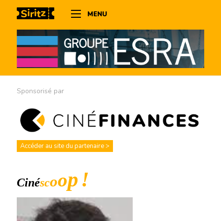
MENU
Sponsorisé par
Accéder au site du partenaire >