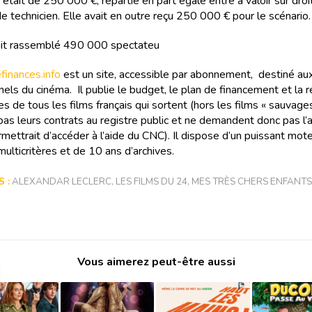
e était de 250 000 €, répartie en part égale entre à valoir sur droi
de technicien. Elle avait en outre reçu 250 000 € pour le scénario.
ait rassemblé 490 000 spectateu
inances.info
est un site, accessible par abonnement, destiné au
els du cinéma. Il publie le budget, le plan de financement et la r
s de tous les films français qui sortent (hors les films « sauvages
as leurs contrats au registre public et ne demandent donc pas l
rmettrait d’accéder à l’aide du CNC). Il dispose d’un puissant mot
ulticritères et de 10 ans d’archives.
 :
ALEXANDAR LECLERC
,
LES FILMS DU 24
,
MES TRÈS CHERS ENFANTS
Vous aimerez peut-être aussi