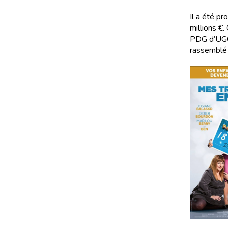
Il a été p
millions €.
PDG d’UGC 
rassemblé 