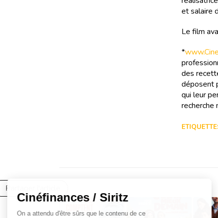
réalisatric
et salaire 
Le film av
*
www.Cinef
professionn
des recette
déposent p
qui leur pe
recherche m
ETIQUETTES
Partager l'article