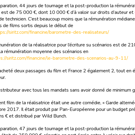
éparation, 44 jours de tournage et la post-production la rémunéra
ce est de 75 000 €, dont 10 000 € d’à valoir sur droits d’auteur e
 de technicien. C’est beaucoup moins que la rémunération médian
s de films sortis depuis le début de
tps://siritz.com/financine/barometre-des-realisateurs/
unération de la réalisatrice pour l’écriture su scénarios est de 2
 la rémunération moyenne des scénarios en
ps://siritz.com/financine/le-barometre-des-scenarios-au-9-11/
cheté deux passages du film et France 2 également 2, tout en é
ur.
stributeur avec tous les mandats sans avoir donné de minimum ga
t film de la réalisatrice était une autre comédie, « Garde alternée
e 2017. Il était produit par Pan-Européenne pour un budget pré
ns € et distribué par Wild Bunch.
éparation, 47 jours de tournage et la post-production la rémunéra