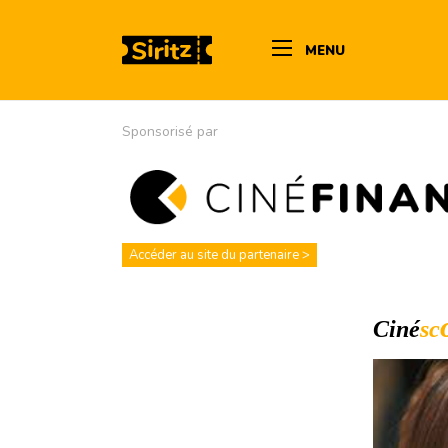
MENU
Sponsorisé par
Accéder au site du partenaire >