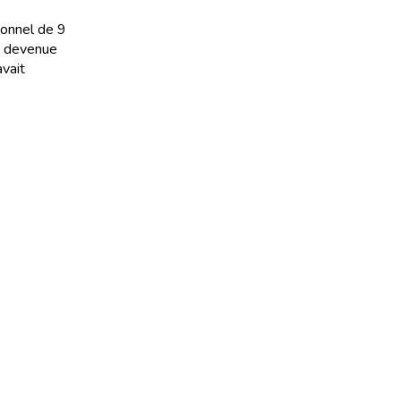
ionnel de 9
st devenue
vait