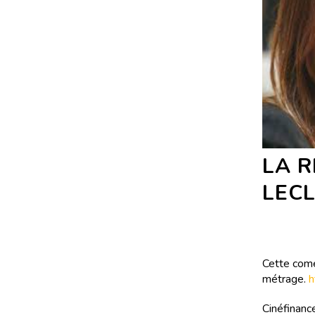
LA 
LEC
Cette comé
métrage.
h
Cinéfinance