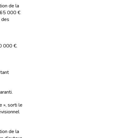
tion de la
t 65 000 €
e des
10 000 €.
tant
ranti.
 », sorti le
visionnel
tion de la