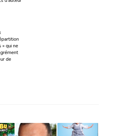
ts d’auteur
x
épartition
 » qui ne
’agrément
eur de