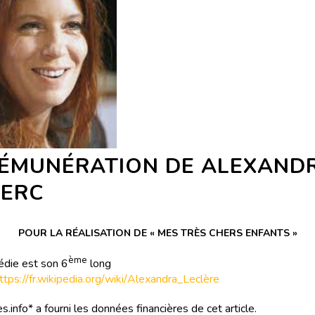
RÉMUNÉRATION DE ALEXAND
LERC
POUR LA RÉALISATION DE « MES TRÈS CHERS ENFANTS »
ème
die est son 6
long
ttps://fr.wikipedia.org/wiki/Alexandra_Leclère
s.info* a fourni les données financières de cet article.