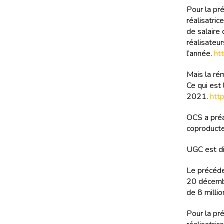
Pour la pr
réalisatri
de salaire
réalisateur
l’année.
ht
Mais la rém
Ce qui est
2021.
htt
OCS a préa
coproducte
UGC est di
Le précéden
20 décembr
de 8 millio
Pour la pr