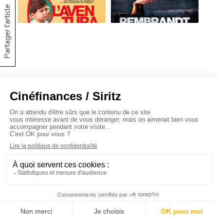
Partager l'article
À propos
Baromètres
Cinéscoop
Éditorial
FinanCiné
Le Carrefour
Siritz © 2020 -
Mentions légales