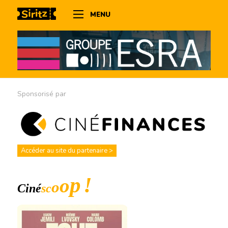
MENU
Sponsorisé par
Accéder au site du partenaire >