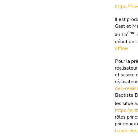
https://fr.
Il est pro
Gast et Ma
ème
au 15
r
début de l
office/
Pour la pr
réalisateur
et salaire
réalisateur
des-realis
Baptiste De
les situe 
https://si
rôles prin
principaux
boom-des-