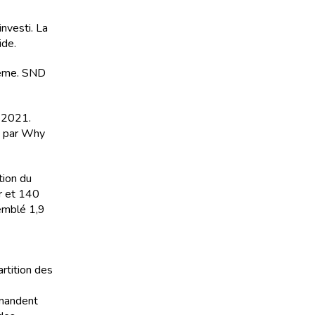
nvesti. La
ide.
sème. SND
e 2021.
it par Why
tion du
ur et 140
semblé 1,9
artition des
emandent