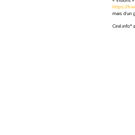
« Visions »
https://fr
mais d’un g
Ciné.info* 