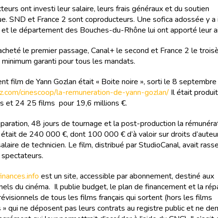
eurs ont investi leur salaire, leurs frais généraux et du soutien
e. SND et France 2 sont coproducteurs. Une sofica adossée y a i
 et le département des Bouches-du-Rhône lui ont apporté leur a
cheté le premier passage, Canal+ le second et France 2 le troi
 minimum garanti pour tous les mandats.
nt film de Yann Gozlan était « Boite noire », sorti le 8 septembr
ritz.com/cinescoop/la-remuneration-de-yann-gozlan/
Il était produ
s et 24 25 films pour 19,6 millions €.
éparation, 48 jours de tournage et la post-production la rémunéra
r était de 240 000 €, dont 100 000 € d’à valoir sur droits d’aute
laire de technicien. Le film, distribué par StudioCanal, avait ras
e spectateurs.
nances.info
est un site, accessible par abonnement, destiné aux
els du cinéma. Il publie budget, le plan de financement et la rép
évisionnels de tous les films français qui sortent (hors les films
 » qui ne déposent pas leurs contrats au registre public et ne d