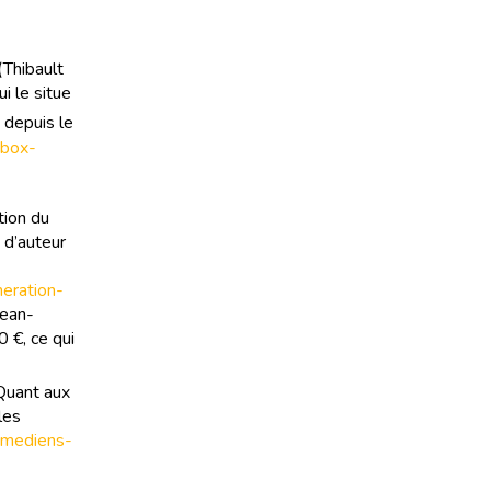
(Thibault
i le situe
 depuis le
-box-
tion du
 d’auteur
neration-
Jean-
0 €, ce qui
Quant aux
les
comediens-