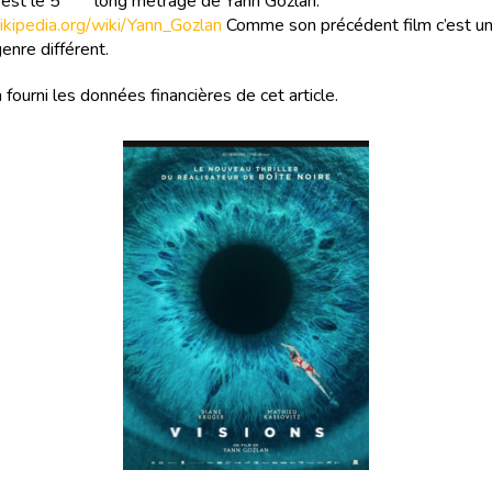
 est le 5
long métrage de Yann Gozlan.
.wikipedia.org/wiki/Yann_Gozlan
Comme son précédent film c’est un
enre différent.
a fourni les données financières de cet article.