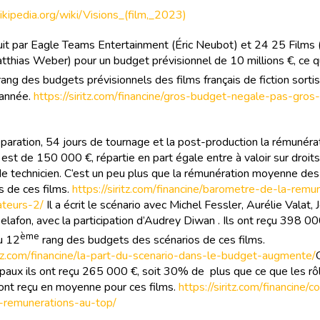
wikipedia.org/wiki/Visions_(film,_2023)
duit par Eagle Teams Entertainment (Éric Neubot) et 24 25 Films 
tthias Weber) pour un budget prévisionnel de 10 millions €, ce qu
ang des budgets prévisionnels des films français de fiction sortis
’année.
https://siritz.com/financine/gros-budget-negale-pas-gros
éparation, 54 jours de tournage et la post-production la rémunéra
 est de 150 000 €, répartie en part égale entre à valoir sur droits
 de technicien. C’est un peu plus que la rémunération moyenne des
s de ces films.
https://siritz.com/financine/barometre-de-la-remu
ateurs-2/
Il a écrit le scénario avec Michel Fessler, Aurélie Valat, 
lafon, avec la participation d’Audrey Diwan . Ils ont reçu 398 00
ème
au 12
rang des budgets des scénarios de ces films.
ritz.com/financine/la-part-du-scenario-dans-le-budget-augmente/
cipaux ils ont reçu 265 000 €, soit 30% de plus que ce que les rô
 ont reçu en moyenne pour ces films.
https://siritz.com/financine/
remunerations-au-top/