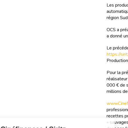
Les product
automatiqu
région Sud
OCS a préa
a donné un
Le précéde
https://si
Production
Pour la pr
réalisateu
000 € de sa
millions d
www.Cinefi
professionn
recettes pr
« sauvages