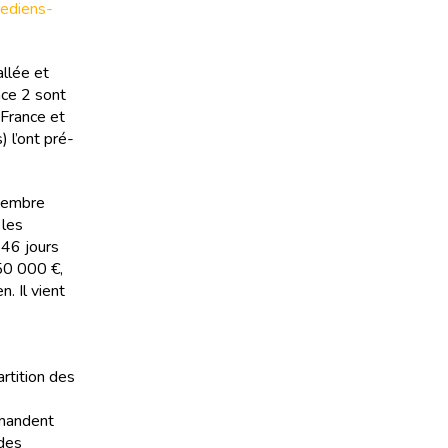
mediens-
llée et
nce 2 sont
 France et
 l’ont pré-
ptembre
 les
 46 jours
250 000 €,
n. Il vient
artition des
emandent
 des