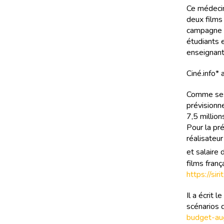
Ce médecin 
deux films
campagne »
étudiants 
enseignant
Ciné.info* 
Comme ses 
prévisionne
7,5 million
Pour la pr
réalisateur
et salaire 
films franç
https://si
Il a écrit
scénarios 
budget-a