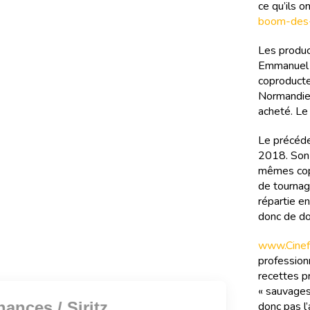
ce qu’ils 
boom-des-
Les produc
Emmanuel B
coproducteu
Normandie 
acheté. Le
Le précéde
2018. Son 
mêmes copr
de tournag
répartie en
donc de do
www.Cinefi
professionn
recettes pr
« sauvages
donc pas l’