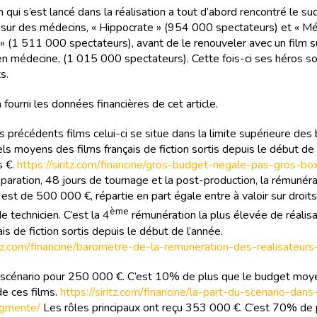
qui s’est lancé dans la réalisation a tout d’abord rencontré le su
 sur des médecins, « Hippocrate » (954 000 spectateurs) et « M
 (1 511 000 spectateurs), avant de le renouveler avec un film s
en médecine, (1 015 000 spectateurs). Cette fois-ci ses héros s
s.
a fourni les données financières de cet article.
précédents films celui-ci se situe dans la limite supérieure des
ls moyens des films français de fiction sortis depuis le début de 
s €.
https://siritz.com/financine/gros-budget-negale-pas-gros-box
éparation, 48 jours de tournage et la post-production, la rémunéra
 est de 500 000 €, répartie en part égale entre à valoir sur droits
ème
de technicien. C’est la 4
rémunération la plus élevée de réalis
ais de fiction sortis depuis le début de l’année.
ritz.com/financine/barometre-de-la-remuneration-des-realisateurs
 le scénario pour 250 000 €. C’est 10% de plus que le budget mo
de ces films.
https://siritz.com/financine/la-part-du-scenario-dans
ugmente/
Les rôles principaux ont reçu 353 000 €. C’est 70% de 