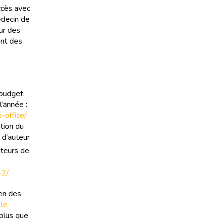
ccès avec
édecin de
ur des
ont des
 budget
l’année :
-office/
tion du
 d’auteur
ateurs de
-2/
yen des
-le-
plus que