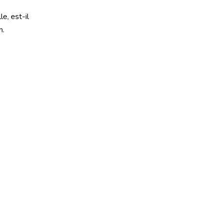
e, est-il
m.