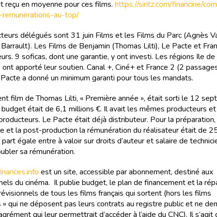
ont reçu en moyenne pour ces films.
https://siritz.com/financine/co
remunerations-au-top/
teurs délégués sont 31 juin Films et les Films du Parc (Agnès Va
arrault). Les Films de Benjamin (Thomas Lilti), Le Pacte et Fra
rs. 9 soficas, dont une garantie, y ont investi. Les régions Ile de
ont apporté leur soutien. Canal +, Ciné+ et France 2 (2 passages)
 Pacte a donné un minimum garanti pour tous les mandats.
nt film de Thomas Lilti, « Première année », était sorti le 12 se
budget était de 6,1 millions €. Il avait les mêmes producteurs et
oducteurs. Le Pacte était déjà distributeur. Pour la préparation,
e et la post-production la rémunération du réalisateur était de 
 part égale entre à valoir sur droits d’auteur et salaire de technicie
ubler sa rémunération.
nances.info
est un site, accessible par abonnement, destiné aux
els du cinéma. Il publie budget, le plan de financement et la rép
évisionnels de tous les films français qui sortent (hors les films
 » qui ne déposent pas leurs contrats au registre public et ne d
agrément qui leur permettrait d’accéder à l’aide du CNC). Il s’agit