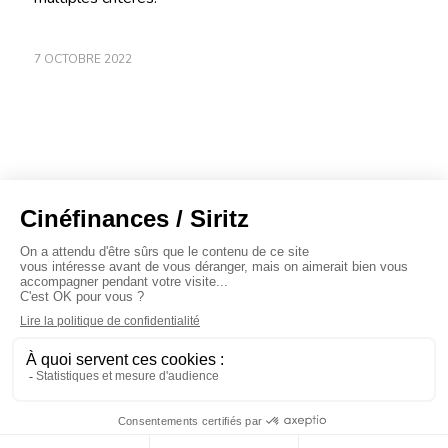
7 OCTOBRE 2022
À propos
Baromètres
Cinéscoop
Éditorial
FinanCiné
Le Carrefour
Siritz © 2020 -
Mentions légales