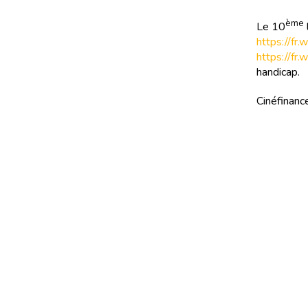
ème
Le 10
https://fr
https://fr
handicap.
Cinéfinance