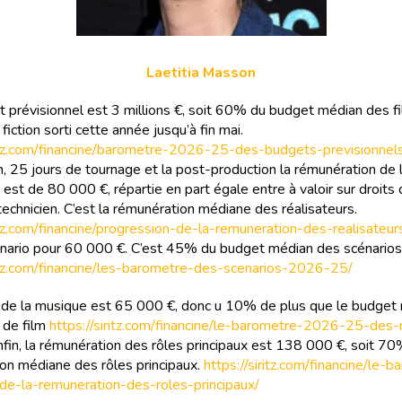
Laetitia Masson
 prévisionnel est 3 millions €, soit 60% du budget médian des f
 fiction sorti cette année jusqu’à fin mai.
ritz.com/financine/barometre-2026-25-des-budgets-previsionnel
n, 25 jours de tournage et la post-production la rémunération de 
e est de 80 000 €, répartie en part égale entre à valoir sur droits 
technicien. C’est la rémunération médiane des réalisateurs.
ritz.com/financine/progression-de-la-remuneration-des-realisateur
cénario pour 60 000 €. C’est 45% du budget médian des scénarios
ritz.com/financine/les-barometre-des-scenarios-2026-25/
de la musique est 65 000 €, donc u 10% de plus que le budget
 de film
https://siritz.com/financine/le-barometre-2026-25-des
nfin, la rémunération des rôles principaux est 138 000 €, soit 70
on médiane des rôles principaux.
https://siritz.com/financine/le-
e-la-remuneration-des-roles-principaux/