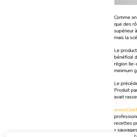
Comme on le
que des rô
supérieur à
mais la scé
Le product
bénéficié 
région Ile
minimum ga
Le précéden
Produit par
avait ras
www.Cinefi
professionn
recettes pr
« sauvages
donc pas l’