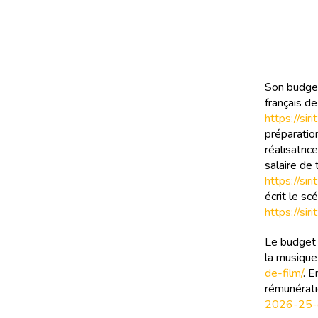
Son budget
français de
https://si
préparatio
réalisatric
salaire de 
https://si
écrit le s
https://si
Le budget 
la musique
de-film/
. E
rémunérati
2026-25-d