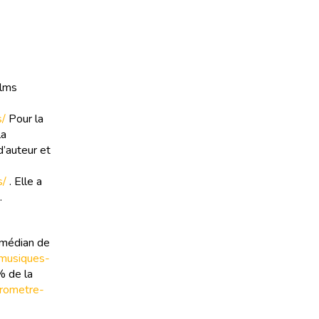
ilms
s/
Pour la
la
d’auteur et
s/
. Elle a
.
 médian de
-musiques-
% de la
barometre-