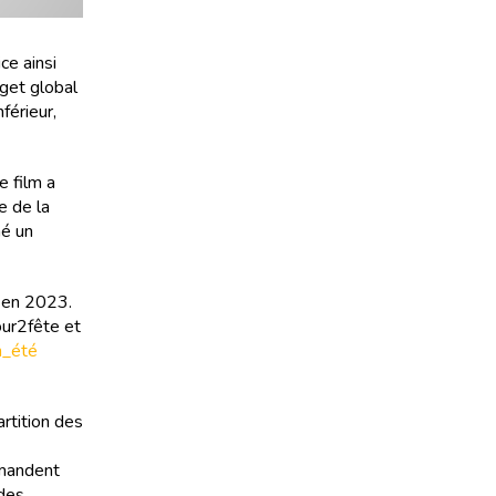
ce ainsi
get global
férieur,
 film a
e de la
né un
i en 2023.
our2fête et
n_été
artition des
emandent
 des