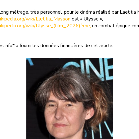
long métrage, très personnel, pour le cinéma réalisé par Laetiti
.wikipedia.org/wiki/Lætitia_Masson
est « Ulysse »,
.wikipedia.org/wiki/Ulysse_(film,_2026)ème,
un combat épique con
s.info* a fourni les données financières de cet article.