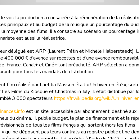
 voit la production a consacrée à la rémunération de la réalisatri
les principaux et au budget de la musique un pourcentage du bud
 la moyenne des films. Il a consacré au scénario un pourcentage in
nariste est aussi la réalisatrice.
eur délégué est ARP (Laurent Pétin et Michèle Halberstaedt). Le
de 400 000 € d’avance sur recettes et d’une avance remboursabl
-de-France. Canal+ et Ciné+ l’ont préacheté. ARP sélection a don
ranti pour tous les mandats de distribution.
t film réalisé par Laetitia Masson était « Un hiver en été », sort
 Les Films du Kiosque et Christmas in July Il était distribué par J
semblé 3 000 spectateurs
https://fr.wikipedia.org/wiki/Un_hiver_e
nances.info
est un site, accessible par abonnement, destiné aux
els du cinéma. Il publie budget, le plan de financement et la rép
évisionnels de tous les films français qui sortent (hors les films
 » qui ne déposent pas leurs contrats au registre public et ne d
agrément qui leur permettrait d’accéder à l’aide du CNC). Il s’agit