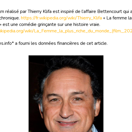
lm réalisé par Thierry Klifa est inspiré de l’affaire Bettencourt qui 
 chronique.
https://fr.wikipedia.org/wiki/Thierry_Klifa
« La femme la 
 est une comédie grinçante sur une histoire vraie.
.wikipedia.org/wiki/La_Femme_la_plus_riche_du_monde_(film,_20
s.info* a fourni les données financières de cet article.