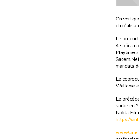
On voit que
du réalisa
Le product
4 sofica no
Playtime so
Sacem.Netf
mandats de
Le coprodu
Wallonie e
Le précéden
sortie en 2
Nolita Film
https://si
www.Cinefi