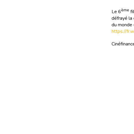
ème
Le 6
fi
défrayé la
du monde »
https://fr
Cinéfinance