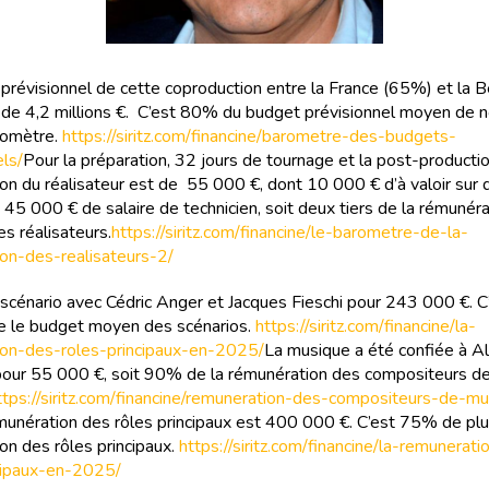
prévisionnel de cette coproduction entre la France (65%) et la B
de 4,2 millions €. C’est 80% du budget prévisionnel moyen de n
romètre.
https://siritz.com/financine/barometre-des-budgets-
els/
Pour la préparation, 32 jours de tournage et la post-productio
on du réalisateur est de 55 000 €, dont 10 000 € d’à valoir sur d
 45 000 € de salaire de technicien, soit deux tiers de la rémunéra
s réalisateurs.
https://siritz.com/financine/le-barometre-de-la-
on-des-realisateurs-2/
 le scénario avec Cédric Anger et Jacques Fieschi pour 243 000 €.
e le budget moyen des scénarios.
https://siritz.com/financine/la-
ion-des-roles-principaux-en-2025/
La musique a été confiée à A
our 55 000 €, soit 90% de la rémunération des compositeurs d
ttps://siritz.com/financine/remuneration-des-compositeurs-de-mu
émunération des rôles principaux est 400 000 €. C’est 75% de plu
on des rôles principaux.
https://siritz.com/financine/la-remunerat
cipaux-en-2025/