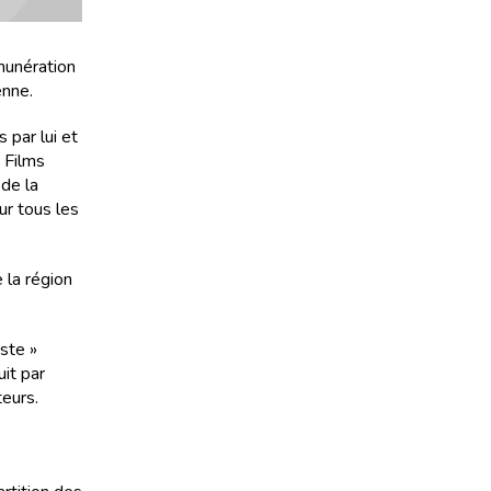
émunération
enne.
 par lui et
e Films
 de la
ur tous les
 la région
iste »
uit par
teurs.