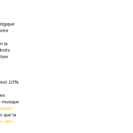
elgique
otre
n la
roits
tion
 C’est 10%
lex
e musique
sique/
s que la
ion-des-