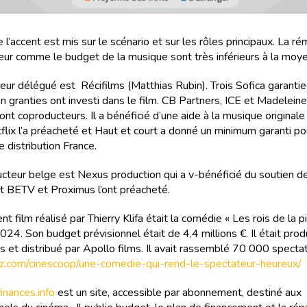
 l’accent est mis sur le scénario et sur les rôles principaux. La r
teur comme le budget de la musique sont très inférieurs à la moy
eur délégué est Récifilms (Matthias Rubin). Trois Sofica garanties
n granties ont investi dans le film. CB Partners, ICE et Madelein
nt coproducteurs. Il a bénéficié d’une aide à la musique originale
lix l’a préacheté et Haut et court a donné un minimum garanti po
 distribution France.
cteur belge est Nexus production qui a v-bénéficié du soutien de
t BETV et Proximus l’ont préacheté.
t film réalisé par Thierry Klifa était la comédie « Les rois de la p
024. Son budget prévisionnel était de 4,4 millions €. Il était prod
s et distribué par Apollo films. Il avait rassemblé 70 000 specta
ritz.com/cinescoop/une-comedie-qui-rend-le-spectateur-heureux/
nances.info
est un site, accessible par abonnement, destiné aux