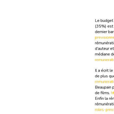
Le budget 
(35%) est 
dernier ba
previsionn
rémunérati
d’auteur et
médiane de
remunerati
Il a écrit
de plus qu
remunerat
Beaupain p
de films.
h
Enfin la r
rémunérati
roles-prin