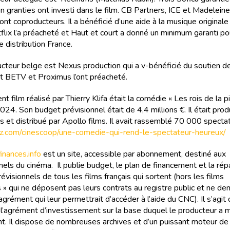
n granties ont investi dans le film. CB Partners, ICE et Madelein
nt coproducteurs. Il a bénéficié d’une aide à la musique originale
lix l’a préacheté et Haut et court a donné un minimum garanti po
 distribution France.
cteur belge est Nexus production qui a v-bénéficié du soutien de
t BETV et Proximus l’ont préacheté.
t film réalisé par Thierry Klifa était la comédie « Les rois de la p
024. Son budget prévisionnel était de 4,4 millions €. Il était prod
s et distribué par Apollo films. Il avait rassemblé 70 000 specta
ritz.com/cinescoop/une-comedie-qui-rend-le-spectateur-heureux/
nances.info
est un site, accessible par abonnement, destiné aux
els du cinéma. Il publie budget, le plan de financement et la rép
évisionnels de tous les films français qui sortent (hors les films
 » qui ne déposent pas leurs contrats au registre public et ne d
agrément qui leur permettrait d’accéder à l’aide du CNC). Il s’agit
e l’agrément d’investissement sur la base duquel le producteur a
t. Il dispose de nombreuses archives et d’un puissant moteur de