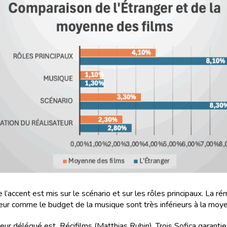
 l’accent est mis sur le scénario et sur les rôles principaux. La r
teur comme le budget de la musique sont très inférieurs à la moy
eur délégué est Récifilms (Matthias Rubin). Trois Sofica garanties