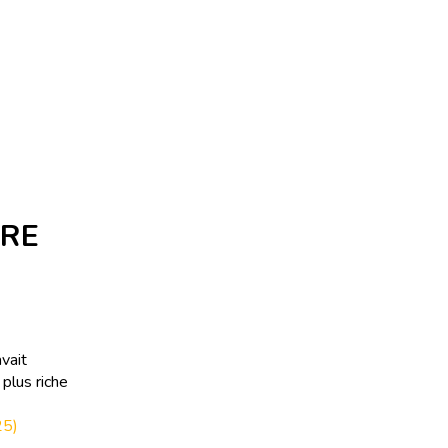
IRE
avait
plus riche
25)