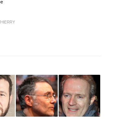
de
THIERRY