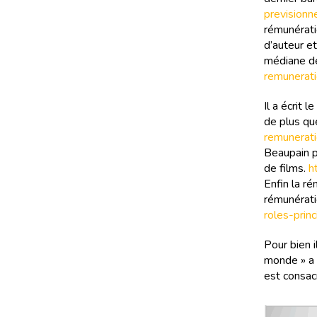
previsionn
rémunérati
d’auteur et
médiane de
remunerati
Il a écrit
de plus qu
remunerat
Beaupain p
de films.
h
Enfin la r
rémunérati
roles-prin
Pour bien i
monde » a c
est consac