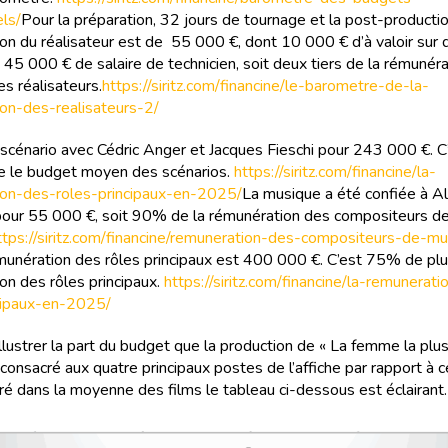
els/
Pour la préparation, 32 jours de tournage et la post-productio
on du réalisateur est de 55 000 €, dont 10 000 € d’à valoir sur d
 45 000 € de salaire de technicien, soit deux tiers de la rémunéra
s réalisateurs.
https://siritz.com/financine/le-barometre-de-la-
on-des-realisateurs-2/
 le scénario avec Cédric Anger et Jacques Fieschi pour 243 000 €.
e le budget moyen des scénarios.
https://siritz.com/financine/la-
ion-des-roles-principaux-en-2025/
La musique a été confiée à A
our 55 000 €, soit 90% de la rémunération des compositeurs d
ttps://siritz.com/financine/remuneration-des-compositeurs-de-mu
émunération des rôles principaux est 400 000 €. C’est 75% de plu
on des rôles principaux.
https://siritz.com/financine/la-remunerat
cipaux-en-2025/
llustrer la part du budget que la production de « La femme la plus
onsacré aux quatre principaux postes de l’affiche par rapport à ce
ré dans la moyenne des films le tableau ci-dessous est éclairant.