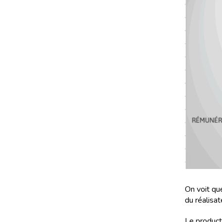
On voit que
du réalisa
Le product