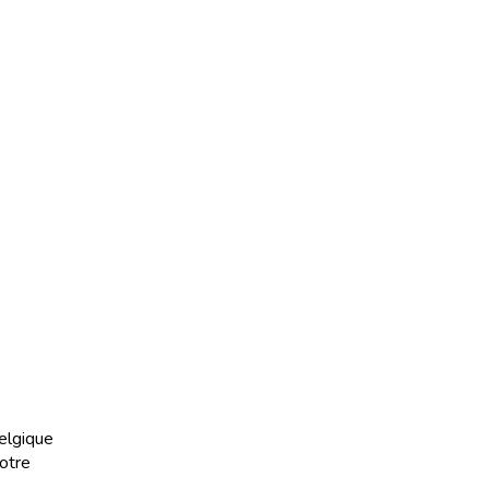
elgique
otre