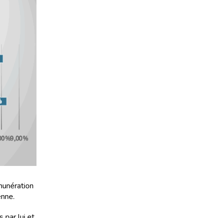
émunération
enne.
 par lui et