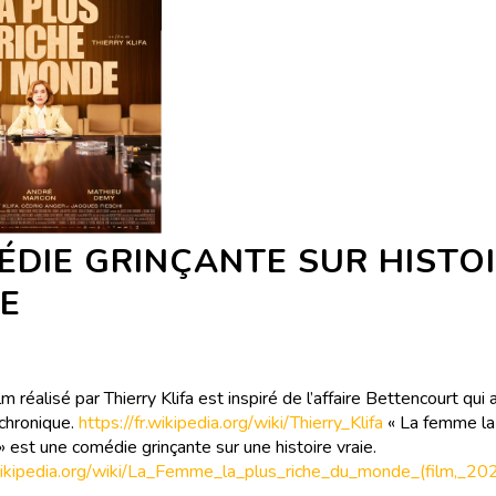
ÉDIE GRINÇANTE SUR HISTO
IE
lm réalisé par Thierry Klifa est inspiré de l’affaire Bettencourt qui 
 chronique.
https://fr.wikipedia.org/wiki/Thierry_Klifa
« La femme la 
 est une comédie grinçante sur une histoire vraie.
.wikipedia.org/wiki/La_Femme_la_plus_riche_du_monde_(film,_20