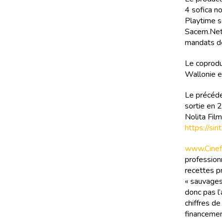
4 sofica no
Playtime so
Sacem.Netf
mandats de
Le coprodu
Wallonie e
Le précéden
sortie en 2
Nolita Film
https://si
www.Cinefi
professionn
recettes pr
« sauvages
donc pas l’
chiffres d
financemen