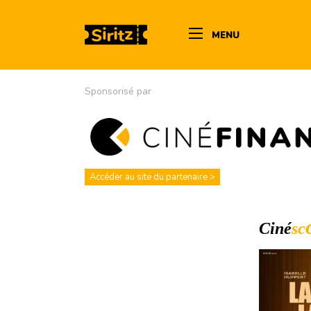
MENU
Sponsorisé par
Accéder au site du partenaire >