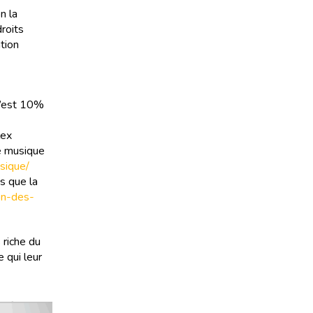
n la
roits
tion
 C’est 10%
lex
e musique
sique/
s que la
ion-des-
 riche du
 qui leur