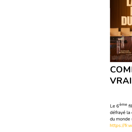
COM
VRA
ème
Le 6
fi
défrayé la
du monde »
https://fr