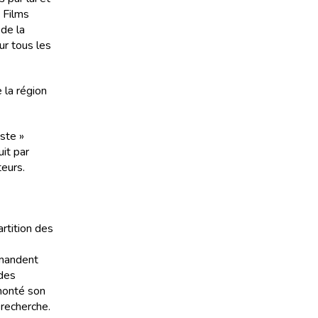
e Films
 de la
ur tous les
 la région
iste »
uit par
teurs.
artition des
emandent
 des
 monté son
 recherche.