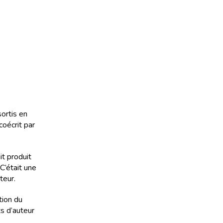
ortis en
coécrit par
it produit
C’était une
teur.
tion du
ts d’auteur