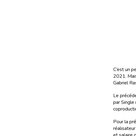
C’est un p
2021. Mais
Gabriel Ra
Le précéden
par Single 
coproductio
Pour la pr
réalisateur
et salaire 