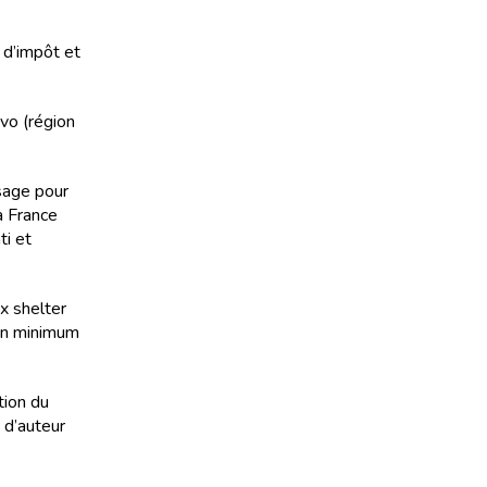
 d’impôt et
vo (région
sage pour
a France
ti et
x shelter
 un minimum
tion du
 d’auteur