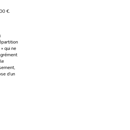
00 €.
x
épartition
 » qui ne
’agrément
 le
ssement,
ose d’un