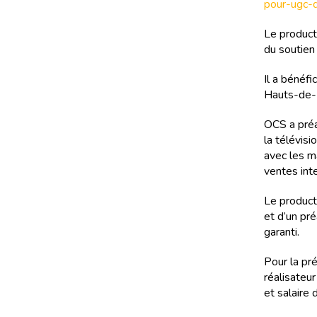
pour-ugc-d
Le producte
du soutien
Il a bénéf
Hauts-de-
OCS a préa
la télévisi
avec les m
ventes int
Le product
et d’un pr
garanti.
Pour la pr
réalisateur
et salaire 