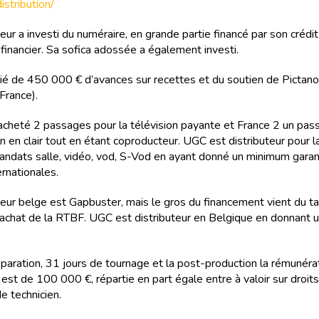
istribution/
ur a investi du numéraire, en grande partie financé par son crédit
 financier. Sa sofica adossée a également investi.
icié de 450 000 € d’avances sur recettes et du soutien de Pictano
France).
cheté 2 passages pour la télévision payante et France 2 un pas
on en clair tout en étant coproducteur. UGC est distributeur pour l
andats salle, vidéo, vod, S-Vod en ayant donné un minimum garan
ernationales.
eur belge est Gapbuster, mais le gros du financement vient du ta
éachat de la RTBF. UGC est distributeur en Belgique en donnant
éparation, 31 jours de tournage et la post-production la rémunéra
 est de 100 000 €, répartie en part égale entre à valoir sur droits
de technicien.