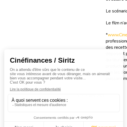
Le scénari
Le film n’
*
www.Cinef
professionn
des recette
déposent p
qui leur pe
producteur
non les don
puissant m
1 OCTOBRE 2021