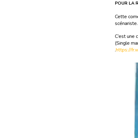
POUR LA R
Cette comé
scénariste
C’est une 
(Single ma
.
https://f