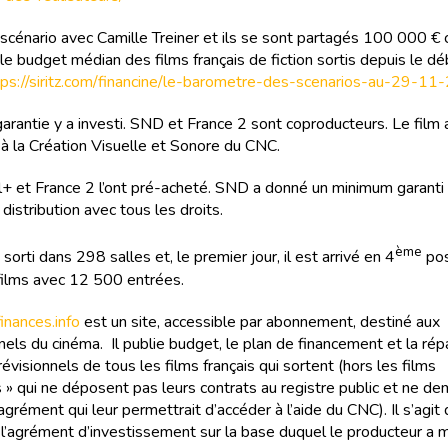
le scénario avec Camille Treiner et ils se sont partagés 100 000 € 
le budget médian des films français de fiction sortis depuis le d
tps://siritz.com/financine/le-barometre-des-scenarios-au-29-11
garantie y a investi. SND et France 2 sont coproducteurs. Le film 
 à la Création Visuelle et Sonore du CNC.
+ et France 2 l’ont pré-acheté. SND a donné un minimum garanti 
istribution avec tous les droits.
ème
 sorti dans 298 salles et, le premier jour, il est arrivé en 4
pos
ilms avec 12 500 entrées.
nances.info
est un site, accessible par abonnement, destiné aux
els du cinéma. Il publie budget, le plan de financement et la rép
évisionnels de tous les films français qui sortent (hors les films
 » qui ne déposent pas leurs contrats au registre public et ne d
agrément qui leur permettrait d’accéder à l’aide du CNC). Il s’agit
e l’agrément d’investissement sur la base duquel le producteur a