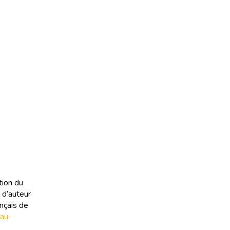
tion du
 d’auteur
ançais de
eau-