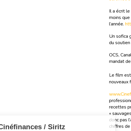
Il a écrit 
moins que 
l’année.
ht
Un sofica 
du soutien
OCS, Canal
mandat de d
Le film est
nouveaux f
www.Cinefi
professionn
recettes pr
« sauvages
donc pas l’
chiffres d