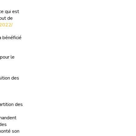
ce qui est
ébut de
-2022/
a bénéficié
pour le
ition des
artition des
emandent
 des
 monté son