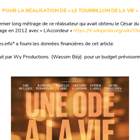
POUR LA RÉALISATION DE « LE TOURBILLON DE LA VIE »
emier long métrage de ce réalisateur qui avait obtenu le César du
age en 2012 avec « L’Accordeur »
https://fr.wikipedia.org/wiki/Oli
s.info* a fourni les données financières de cet article.
duit par Wy Productions (Wassim Béji) pour un budget prévisionn