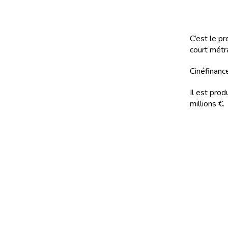
C’est le pr
court métr
Cinéfinance
Il est pro
millions €.