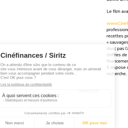
Le film av
www.Cinefi
professionn
recettes pr
« sauvages
donc pas l’
chiffres d
financemen
Il dispose
recherche, 
2 MARS 2023