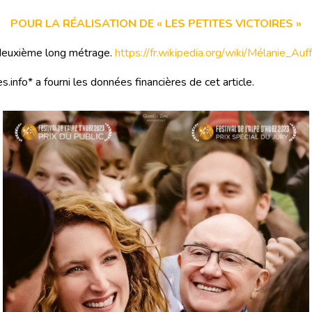
POUR LA RÉALISATION DE « LES PETITES VICTOIRES »
deuxième long métrage.
https://fr.wikipedia.org/wiki/Mélanie_Auff
s.info* a fourni les données financières de cet article.