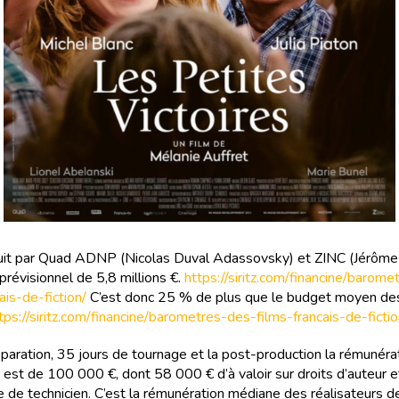
duit par Quad ADNP (Nicolas Duval Adassovsky) et ZINC (Jérôme 
prévisionnel de 5,8 millions €.
https://siritz.com/financine/barom
ais-de-fiction/
C’est donc 25 % de plus que le budget moyen des
tps://siritz.com/financine/barometres-des-films-francais-de-fictio
éparation, 35 jours de tournage et la post-production la rémunéra
ce est de 100 000 €, dont 58 000 € d’à valoir sur droits d’auteur
e de technicien. C’est la rémunération médiane des réalisateurs d