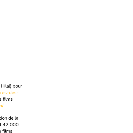
Hilal) pour
etres-des-
 films
n/
tion de la
 et 42 000
e films