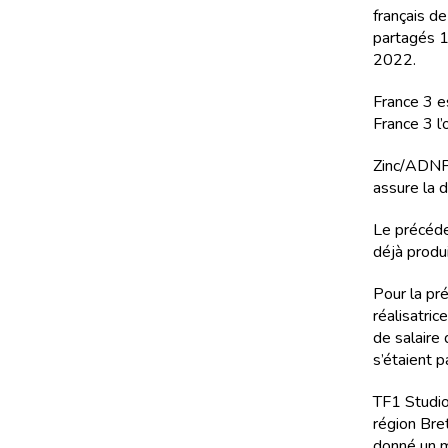
français de
partagés 1
2022.
France 3 e
France 3 l’
Zinc/ADNP 
assure la d
Le précéden
déjà produ
Pour la pr
réalisatric
de salaire 
s’étaient 
TF1 Studio
région Bre
donné un m