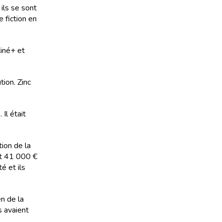
 ils se sont
 fiction en
Ciné+ et
ion. Zinc
Il était
tion de la
 et 41 000 €
é et ils
n de la
s avaient