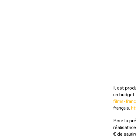
Il est pro
un budget 
films-franc
français.
ht
Pour la pr
réalisatri
€ de salair