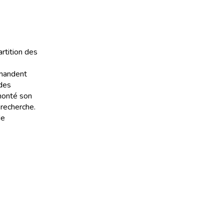
artition des
emandent
 des
 monté son
 recherche.
de