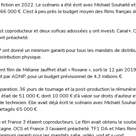
 fiction en 2022. Le scénario a été écrit avec Michaël Souhaité et
66 000 €. C’est à peu près le budget moyen des films français de
st coproducteur et deux soficas adossées y ont investi. Canal+, 
ont préacheté.
ont donné un minimum garanti pour tous les mandats de distribut
istribution physique.
t film de Mélanie Jauffret était « Roxane », sorti le 12 juin 2019. 
it par ADNP, pour un budget prévisionnel de 4,3 millions €.
éparation, 36 jours de tournage et la post-production la rémunéra
e était de 51 000 €, dont 10 000 € d’à valoir sur droits d’auteur
de technicien. Elle avait déjà écrit le scénario avec Michaël Souhait
partagés 65 000 €.
 et France 3 étaient coproducteurs. Le film avait obtenu le soutie
tagne. OCS et France 3 l’avaient préacheté. TF1 DA et Mars film
inimum garanti pour les mandats salle, vidéo, vod et s-vod.