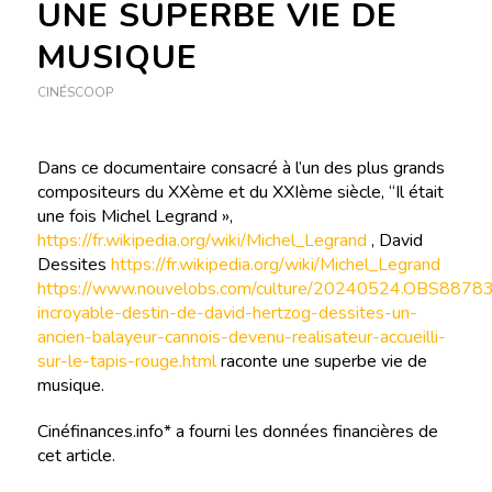
UNE SUPERBE VIE DE
MUSIQUE
CINÉSCOOP
Dans ce documentaire consacré à l’un des plus grands
compositeurs du XXème et du XXIème siècle, “Il était
une fois Michel Legrand »,
https://fr.wikipedia.org/wiki/Michel_Legrand
, David
Dessites
https://fr.wikipedia.org/wiki/Michel_Legrand
https://www.nouvelobs.com/culture/20240524.OBS88783
incroyable-destin-de-david-hertzog-dessites-un-
ancien-balayeur-cannois-devenu-realisateur-accueilli-
sur-le-tapis-rouge.html
raconte une superbe vie de
musique.
Cinéfinances.info* a fourni les données financières de
cet article.