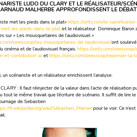
NARISTE LUDO DU CLARY ET LE RÉALISATEUR/SCÉ
ARNAUD MALHERBE APPROFONDISSENT LE DÉBAT
iste met les pieds dans le plat»
https://siritz.com/le-carrefour/un-
-met-les-pieds-dans-le-plat/
et le réalisateur Dominique Baron 
les sur « Les mousquetaires de l’audiovisuel »
ritz.com/cinescoop/les-mousquetaires-de-laudiovisuel/
ont soulevé
u cinéma et de l’audiovisuel français.
https://siritz.com/cinescoop/
on-et-contribution-a/
et
https://siritz.com/cinescoop/repenser-la-l
, un scénariste et un réalisateur enrichissent l’analyse.
RY : Il faut réinjecter de la valeur dans l’acte de réalisation p
u tout le même travail que l’écriture de scénario. Il suffit de lire le
ournage de Sebastien
tps://fr.wikipedia.org/wiki/Sébastien_Marnier
pour le voir. Ce n’es
il.