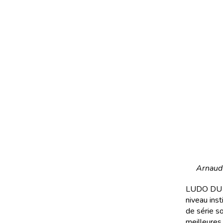
Arnaud 
LUDO DU CL
niveau inst
de série s
meilleures 