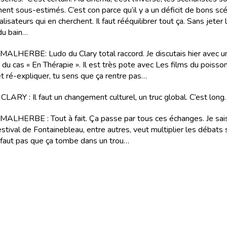
nt sous-estimés. C’est con parce qu’il y a un déficit de bons sc
alisateurs qui en cherchent. Il faut rééquilibrer tout ça. Sans jeter
 du bain…
HERBE: Ludo du Clary total raccord. Je discutais hier avec u
du cas « En Thérapie ». Il est très pote avec Les films du poisso
et ré-expliquer, tu sens que ça rentre pas…
ARY : Il faut un changement culturel, un truc global. C’est long
LHERBE : Tout à fait. Ça passe par tous ces échanges. Je sai
stival de Fontainebleau, entre autres, veut multiplier les débats 
ne faut pas que ça tombe dans un trou…