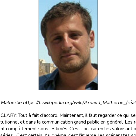
Malherbe https://fr.wikipedia.org/wiki/Arnaud_Malherbe_(réal
ARY: Tout à fait d’accord. Maintenant, il faut regarder ce qui s
itutionnel et dans la communication grand public en général. Les r
ont complètement sous-estimés. C’est con, car en les valorisant 
séries. C’est certain. Au cinéma, c’est l’inverse, les scénaristes s