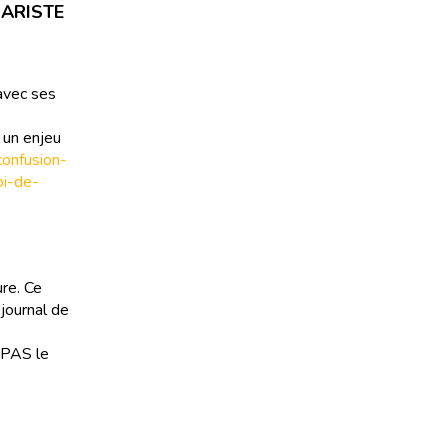
NARISTE
avec ses
 un enjeu
confusion-
oi-de-
ure. Ce
 journal de
t PAS le