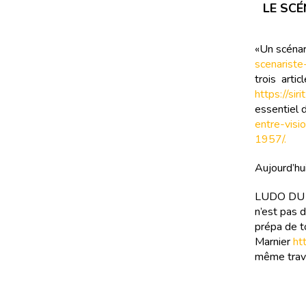
LE SCÉ
«Un scénar
scenariste
trois artic
https://si
essentiel d
entre-visi
1957/.
Aujourd’hui
LUDO DU CLA
n’est pas d
prépa de t
Marnier
ht
même trava