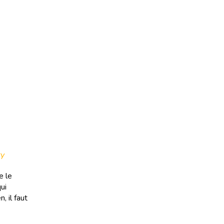
ry
e le
qui
, il faut