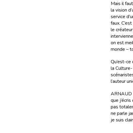
Mais il fau
la vision d
service d’u
faux. C’est
le créateur
intervienn
on est mei
monde – to
Qu’est-ce 
la Culture
scénaristes
l’auteur un
ARNAUD MA
que j’écris
pas totalem
ne parle j
je suis clair