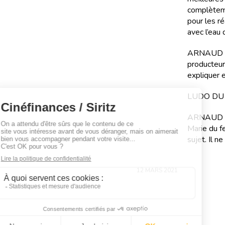
complèteme
pour les ré
avec l’eau
ARNAUD MAL
producteur 
expliquer 
LUDO DU CL
ARNAUD MA
Marie du fe
sujet. Il 
12 MARS 2021