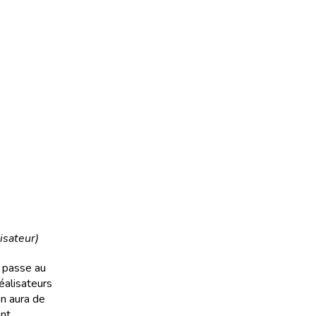
isateur)
e passe au
éalisateurs
on aura de
ont