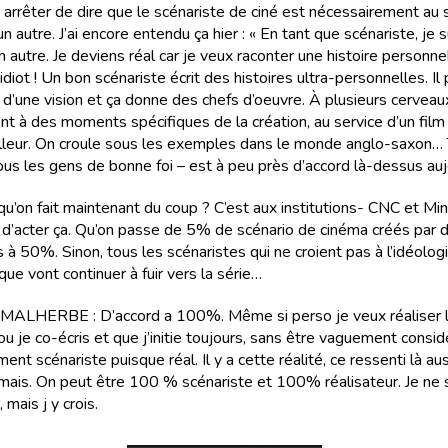
t arrêter de dire que le scénariste de ciné est nécessairement au 
’un autre. J’ai encore entendu ça hier : « En tant que scénariste, je s
n autre. Je deviens réal car je veux raconter une histoire personnel
 idiot ! Un bon scénariste écrit des histoires ultra-personnelles. Il
 d’une vision et ça donne des chefs d’oeuvre. À plusieurs cerveau
ent à des moments spécifiques de la création, au service d’un fil
lleur. On croule sous les exemples dans le monde anglo-saxon… 
us les gens de bonne foi – est à peu près d’accord là-dessus aujo
qu’on fait maintenant du coup ? C’est aux institutions- CNC et Mi
- d’acter ça. Qu’on passe de 5% de scénario de cinéma créés par 
 à 50%. Sinon, tous les scénaristes qui ne croient pas à l’idéolog
ique vont continuer à fuir vers la série…
LHERBE : D’accord a 100%. Même si perso je veux réaliser l
 ou je co-écris et que j’initie toujours, sans être vaguement con
ent scénariste puisque réal. Il y a cette réalité, ce ressenti là au
amais. On peut être 100 % scénariste et 100% réalisateur. Je ne s
, mais j y crois.