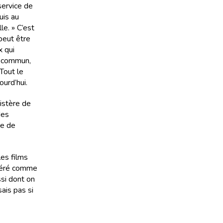
service de
uis au
le. » C’est
 peut être
x qui
m commun,
Tout le
urd’hui.
nistère de
des
ie de
es films
sidéré comme
ssi dont on
ais pas si