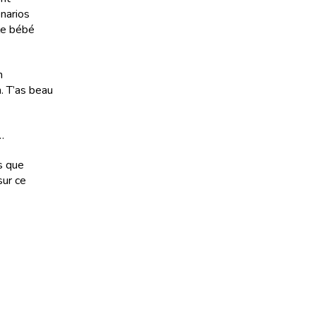
énarios
 le bébé
n
n. T’as beau
…
s que
sur ce