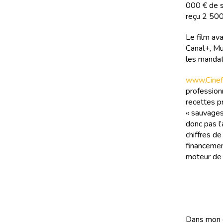
000 € de sa
reçu 2 500
Le film av
Canal+, Mu
les mandat
www.Cinefi
professionn
recettes pr
« sauvages
donc pas l’
chiffres d
financemen
moteur de 
Dans mon de