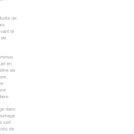
durée de
ies
vant le
e de
commun,
lan en
lière de
une
voir
nce
aire.
nage dans
tournage
s soit
tions de