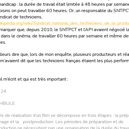
andicap : la durée de travail était limitée à 48 heures par semain
oisins on peut travailler 60 heures. Or, un responsable du SNTPCT
yndicat de techniciens,
.wikipedia.org/wiki/Syndicat_national_des_techniciens_de_la_pro
emarquer que, depuis 2010, le SNTPCT et l’API avaient négocié l
é, dans le cinéma, de travailler 60 heures par semaine et même d
es.
illeurs dire que, lors de mon enquête, plusieurs producteurs et réa
m’avaient dit que les techniciens français étaient les plus perfo
il m’écrit et qui est très important :
e 24
AMBULE
́e de réalisation d’un film se décompose en trois étapes : la prép
rnage et la postproduction. Les périodes de préparation et de
duction ne nécessitent pas une organisation de la durée du trava