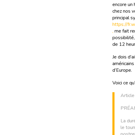
encore un h
chez nos v
principal s
https://fr
,
me fait r
possibilit
de 12 heur
Je dois d’a
américains 
d’Europe.
Voici ce qu’
Articl
PRÉ
La dure
le tou
postpro