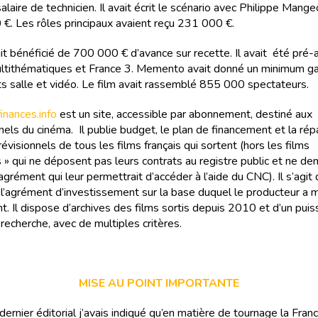
laire de technicien. Il avait écrit le scénario avec Philippe Mange
 €. Les rôles principaux avaient reçu 231 000 €.
ait bénéficié de 700 000 € d’avance sur recette. Il avait été pré-
ltithématiques et France 3. Memento avait donné un minimum ga
s salle et vidéo. Le film avait rassemblé 855 000 spectateurs.
nances.info
est un site, accessible par abonnement, destiné aux
els du cinéma. Il publie budget, le plan de financement et la rép
évisionnels de tous les films français qui sortent (hors les films
 » qui ne déposent pas leurs contrats au registre public et ne d
agrément qui leur permettrait d’accéder à l’aide du CNC). Il s’agit
e l’agrément d’investissement sur la base duquel le producteur a
t. Il dispose d’archives des films sortis depuis 2010 et d’un puis
recherche, avec de multiples critères.
MISE AU POINT IMPORTANTE
rnier éditorial j’avais indiqué qu’en matière de tournage la Franc