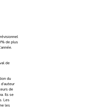
révisionnel
0% de plus
l’année.
val de
tion du
 d’auteur
teurs de
a. Ils se
s. Les
ne les