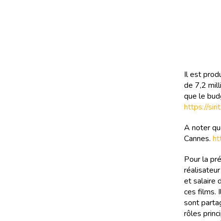
Il est pro
de 7,2 mill
que le budg
https://si
A noter qu
Cannes.
ht
Pour la pr
réalisateur
et salaire
ces films. 
sont parta
rôles prin