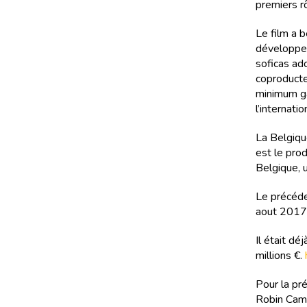
premiers r
Le film a 
développem
soficas ado
coproducte
minimum ga
l’internati
La Belgiqu
est le pro
Belgique, 
Le précéde
aout 2017
Il était dé
millions €.
Pour la pr
Robin Camp