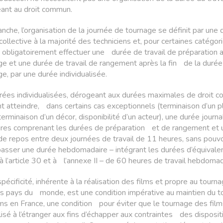
eant au droit commun.
nche, l’organisation de la journée de tournage se définit par une 
 collective à la majorité des techniciens et, pour certaines catégor
 obligatoirement effectuer une durée de travail de préparation a
e et une durée de travail de rangement après la fin de la duré
e, par une durée individualisée.
rées individualisées, dérogeant aux durées maximales de droit 
t atteindre, dans certains cas exceptionnels (terminaison d’un p
terminaison d’un décor, disponibilité d’un acteur), une durée journa
res comprenant les durées de préparation et de rangement et 
 de repos entre deux journées de travail de 11 heures, sans pou
asser une durée hebdomadaire – intégrant les durées d’équivale
 à l’article 30 et à l’annexe II – de 60 heures de travail hebdomad
pécificité, inhérente à la réalisation des films et propre au tour
es pays du monde, est une condition impérative au maintien du 
ms en France, une condition pour éviter que le tournage des film
lisé à l’étranger aux fins d’échapper aux contraintes des disposi