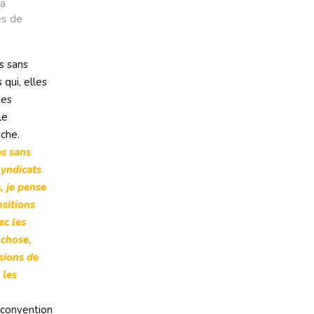
la
es de
s sans
qui, elles
nes
le
nche.
es sans
Syndicats
, je pense
ositions
ec les
 chose,
sions de
 les
a convention