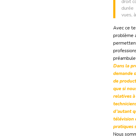
droit c
durée 
vues, a
Avec ce te
problème a
permettent
professions
préambule a
Dans la pr
demande de
de product
que si nous
relatives 
technicien
d’autant q
télévision
pratiques 
Nous sommes