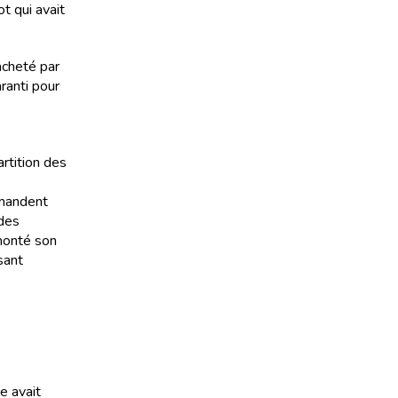
ot qui avait
acheté par
ranti pour
artition des
emandent
 des
 monté son
sant
e avait