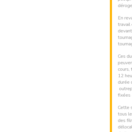
dérog
En reva
travail
devant
tournag
tournag
Ces du
peuven
cours, 
12 heu
durée
outrep
fixées
Cette s
tous l
des fil
déloca