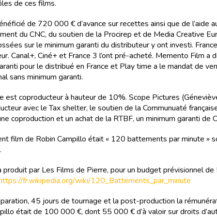
ôles de ces films.
bénéficié de 720 000 € d’avance sur recettes ainsi que de l’aide a
ent du CNC, du soutien de la Procirep et de Media Creative Eu
ssées sur le minimum garanti du distributeur y ont investi. Franc
ur. Canal+, Ciné+ et France 3 l’ont pré-acheté. Memento Film a 
ranti pour le distribué en France et Play time a le mandat de ve
onal sans minimum garanti.
e est coproducteur à hauteur de 10%. Scope Pictures (Géneviè
ducteur avec le Tax shelter, le soutien de la Communuaté français
une coproduction et un achat de la RTBF, un minimum garanti de C
nt film de Robin Campillo était « 120 battements par minute » so
.
jà produit par Les Films de Pierre, pour un budget prévisionnel de
https://fr.wikipedia.org/wiki/120_Battements_par_minute
éparation, 45 jours de tournage et la post-production la rémunéra
illo était de 100 000 €, dont 55 000 € d’à valoir sur droits d’au