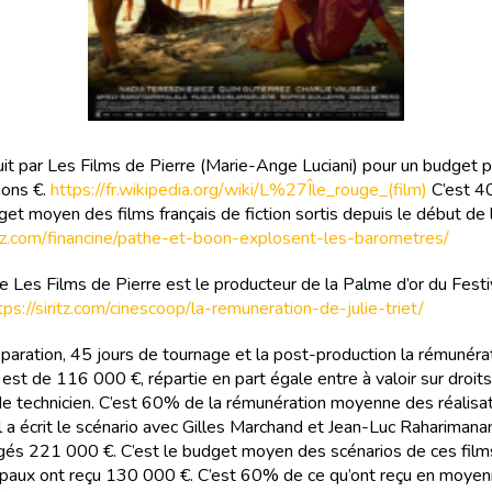
duit par Les Films de Pierre (Marie-Ange Luciani) pour un budget p
ions €.
https://fr.wikipedia.org/wiki/L%27Île_rouge_(film)
C’est 4
et moyen des films français de fiction sortis depuis le début de 
ritz.com/financine/pathe-et-boon-explosent-les-barometres/
e Les Films de Pierre est le producteur de la Palme d’or du Festi
tps://siritz.com/cinescoop/la-remuneration-de-julie-triet/
éparation, 45 jours de tournage et la post-production la rémunéra
 est de 116 000 €, répartie en part égale entre à valoir sur droits
 de technicien. C’est 60% de la rémunération moyenne des réalisa
Il a écrit le scénario avec Gilles Marchand et Jean-Luc Raharimanan
gés 221 000 €. C’est le budget moyen des scénarios de ces film
cipaux ont reçu 130 000 €. C’est 60% de ce qu’ont reçu en moyen