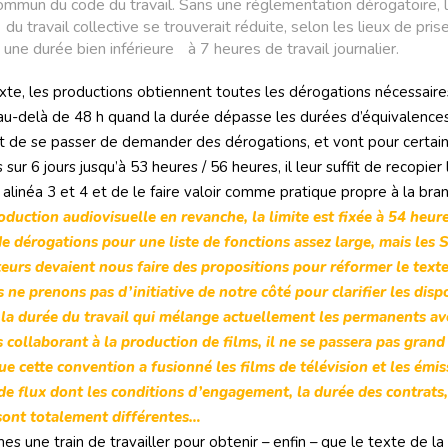
ommun du code du travail. Sans une réglementation dérogatoire, 
du travail collective se trouverait réduite, selon les lieux de pris
̀ une durée bien inférieure à 7 heures de travail journalier.
xte, les productions obtiennent toutes les dérogations nécessaire
u-delà de 48 h quand la durée dépasse les durées d’équivalences 
 de se passer de demander des dérogations, et vont pour certai
 sur 6 jours jusqu’à 53 heures / 56 heures, il leur suffit de recopier 
linéa 3 et 4 et de le faire valoir comme pratique propre à la bra
oduction audiovisuelle en revanche, la limite est fixée à 54 heur
 dérogations pour une liste de fonctions assez large, mais les 
eurs devaient nous faire des propositions pour réformer le texte
 ne prenons pas d’initiative de notre côté pour clarifier les disp
à la durée du travail qui mélange actuellement les permanents av
s collaborant à la production de films, il ne se passera pas grand
ue cette convention a fusionné les films de télévision et les émis
 de flux dont les conditions d’engagement, la durée des contrats,
sont totalement différentes…
 une train de travailler pour obtenir – enfin – que le texte de l