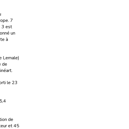
u
rope. 7
e 3 est
donné un
nte à
ve Lemale)
e de
inéart.
rti le 23
 5,4
tion de
teur et 45