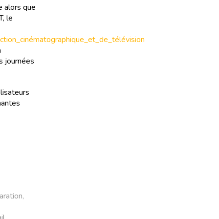
e alors que
, le
duction_cinématographique_et_de_télévision
a
es journées
lisateurs
rmantes
aration,
il