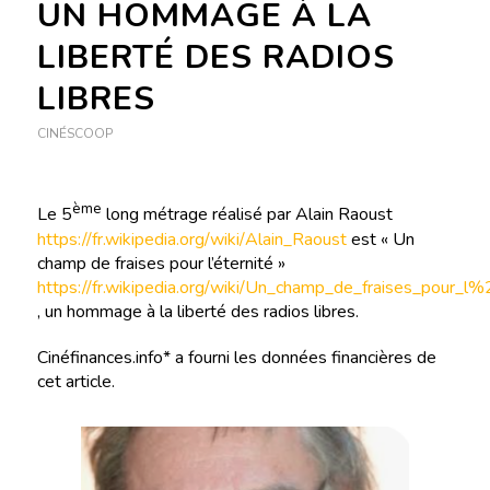
UN HOMMAGE À LA
LIBERTÉ DES RADIOS
LIBRES
CINÉSCOOP
ème
Le 5
long métrage réalisé par Alain Raoust
https://fr.wikipedia.org/wiki/Alain_Raoust
est « Un
champ de fraises pour l’éternité »
https://fr.wikipedia.org/wiki/Un_champ_de_fraises_pour_l%
, un hommage à la liberté des radios libres.
Cinéfinances.info* a fourni les données financières de
cet article.