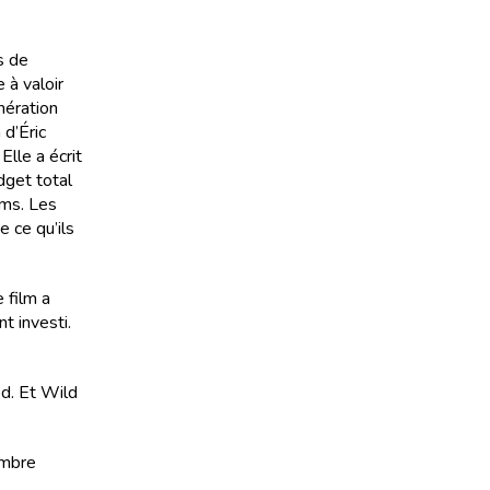
s de
 à valoir
nération
 d’Éric
Elle a écrit
dget total
lms. Les
 ce qu’ils
 film a
t investi.
od. Et Wild
embre