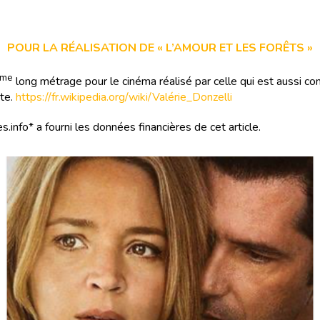
POUR LA RÉALISATION DE « L’AMOUR ET LES FORÊTS »
me
long métrage pour le cinéma réalisé par celle qui est aussi c
ste.
https://fr.wikipedia.org/wiki/Valérie_Donzelli
s.info* a fourni les données financières de cet article.