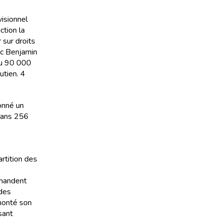
visionnel
ction la
 sur droits
vec Benjamin
eçu 90 000
utien. 4
onné un
 dans 256
artition des
emandent
 des
 monté son
sant