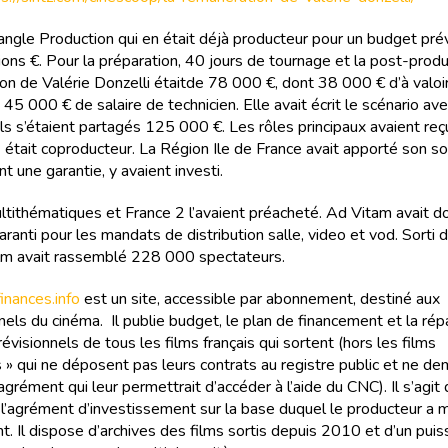
angle Production qui en était déjà producteur pour un budget pré
ions €. Pour la préparation, 40 jours de tournage et la post-produ
on de Valérie Donzelli étaitde 78 000 €, dont 38 000 € d’à valoir
 45 000 € de salaire de technicien. Elle avait écrit le scénario a
 ils s’étaient partagés 125 000 €. Les rôles principaux avaient r
2 était coproducteur. La Région Ile de France avait apporté son so
nt une garantie, y avaient investi.
ltithématiques et France 2 l’avaient préacheté. Ad Vitam avait d
ranti pour les mandats de distribution salle, video et vod. Sorti
film avait rassemblé 228 000 spectateurs.
nances.info
est un site, accessible par abonnement, destiné aux
els du cinéma. Il publie budget, le plan de financement et la rép
évisionnels de tous les films français qui sortent (hors les films
 » qui ne déposent pas leurs contrats au registre public et ne d
agrément qui leur permettrait d’accéder à l’aide du CNC). Il s’agit
e l’agrément d’investissement sur la base duquel le producteur a
t. Il dispose d’archives des films sortis depuis 2010 et d’un puis