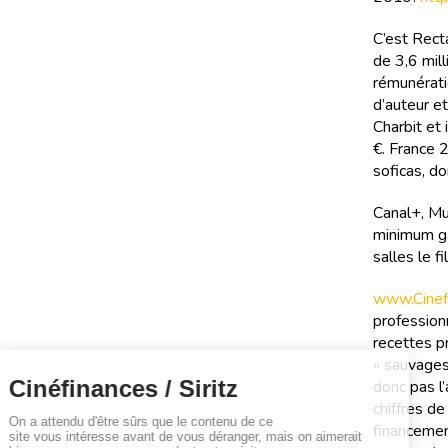
C’est Rect
de 3,6 mill
rémunérati
d’auteur et
Charbit et
€. France 
soficas, do
Canal+, Mu
minimum ga
salles le 
www.Cinefi
professionn
recettes pr
« sauvages
donc pas l’
chiffres d
financemen