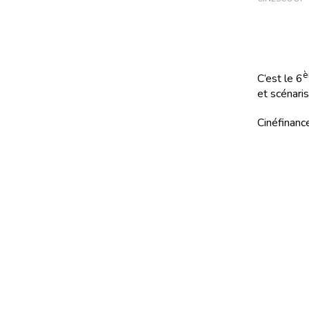
è
C’est le 6
et scénari
Cinéfinance