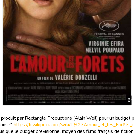
t produit par Rectangle Productions (Alain Weil) pour un budget 
ions €.
https://fr.wikipedia.org/wiki/L%27Amour_et_les_Forêts_(
s que le budget prévisionnel moyen des films français de fiction 