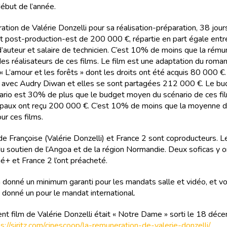
début de l’année.
ation de Valérie Donzelli pour sa réalisation-préparation, 38 jour
t post-production-est de 200 000 €, répartie en part égale entre
 d’auteur et salaire de technicien. C’est 10% de moins que la rému
s réalisateurs de ces films. Le film est une adaptation du roman
« L’amour et les forêts » dont les droits ont été acquis 80 000 €. 
o avec Audry Diwan et elles se sont partagées 212 000 €. Le bu
ario est 30% de plus que le budget moyen du scénario de ces fi
cipaux ont reçu 200 000 €. C’est 10% de moins que la moyenne de
ur ces films.
de Françoise (Valérie Donzelli) et France 2 sont coproducteurs. Le
du soutien de l’Angoa et de la région Normandie. Deux soficas y on
né+ et France 2 l’ont préacheté.
 donné un minimum garanti pour les mandats salle et vidéo, et v
 donné un pour le mandat international.
nt film de Valérie Donzelli était « Notre Dame » sorti le 18 déc
s://siritz.com/cinescoop/la-remuneration-de-valerie-donzelli/