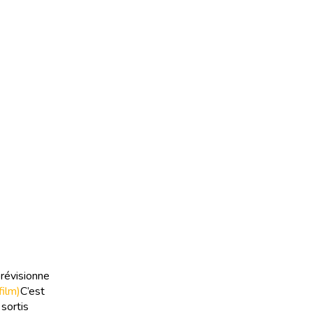
prévisionne
film)
C’est
sortis