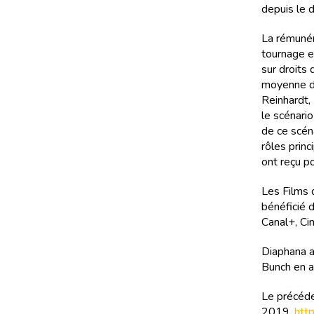
depuis le 
La rémunér
tournage e
sur droits
moyenne de
Reinhardt, 
le scénari
de ce scén
rôles prin
ont reçu po
Les Films 
bénéficié 
Canal+, Ci
Diaphana a
Bunch en a
Le précéde
2019.
http