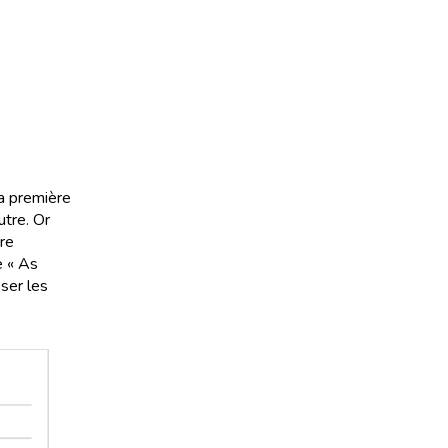
sa première
utre. Or
re
e « As
ser les