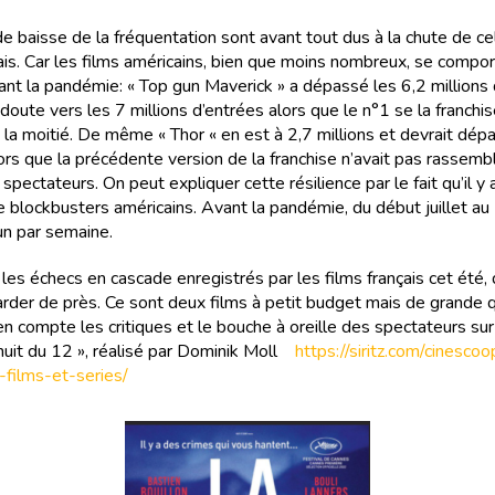
 baisse de la fréquentation sont avant tout dus à la chute de ce
çais. Car les films américains, bien que moins nombreux, se compor
ant la pandémie: « Top gun Maverick » a dépassé les 6,2 millions
 doute vers les 7 millions d’entrées alors que le n°1 se la franchis
 la moitié. De même « Thor « en est à 2,7 millions et devrait dép
lors que la précédente version de la franchise n’avait pas rassemb
 spectateurs. On peut expliquer cette résilience par le fait qu’il y a
 blockbusters américains. Avant la pandémie, du début juillet au 
un par semaine.
 les échecs en cascade enregistrés par les films français cet été,
arder de près. Ce sont deux films à petit budget mais de grande qu
en compte les critiques et le bouche à oreille des spectateurs sur 
 nuit du 12 », réalisé par Dominik Moll
https://siritz.com/cinesco
-films-et-series/