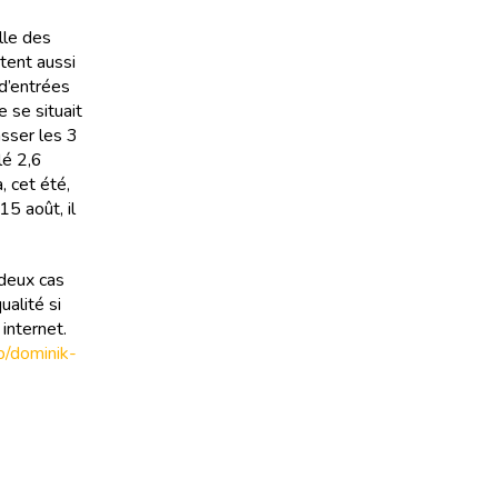
lle des
tent aussi
 d’entrées
e se situait
asser les 3
lé 2,6
, cet été,
15 août, il
 deux cas
alité si
internet.
op/dominik-