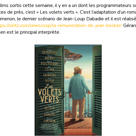
films sortis cette semaine, il y en a un dont les programmateurs s
s de près, c’est « Les volets verts ». C’est l’adaptation d’un ro
menon, le dernier scénario de Jean-Loup Dabadie et il est réalisé
tps://siritz.com/cinescoop/la-remuneration-de-jean-becker/
Gérar
n est le principal interprète.