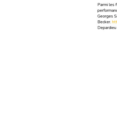
Parmi les 
performance
Georges Si
Becker.
ht
Depardieu e