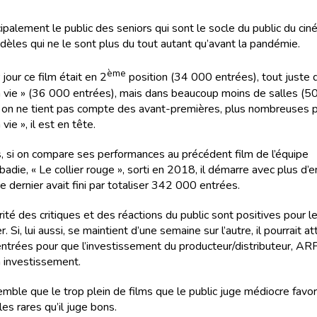
ncipalement le public des seniors qui sont le socle du public du cin
idèles qui ne le sont plus du tout autant qu’avant la pandémie.
ème
jour ce film était en 2
position (34 000 entrées), tout juste d
 vie » (36 000 entrées), mais dans beaucoup moins de salles (5
i on ne tient pas compte des avant-premières, plus nombreuses 
vie », il est en tête.
rs, si on compare ses performances au précédent film de l’équipe
die, « Le collier rouge », sorti en 2018, il démarre avec plus d’
e dernier avait fini par totaliser 342 000 entrées.
rité des critiques et des réactions du public sont positives pour l
. Si, lui aussi, se maintient d’une semaine sur l’autre, il pourrait at
trées pour que l’investissement du producteur/distributeur, ARP
n investissement.
 semble que le trop plein de films que le public juge médiocre favo
es rares qu’il juge bons.