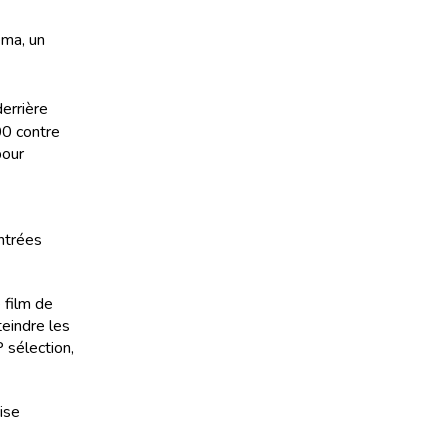
éma, un
errière
00 contre
pour
entrées
e film de
teindre les
 sélection,
rise