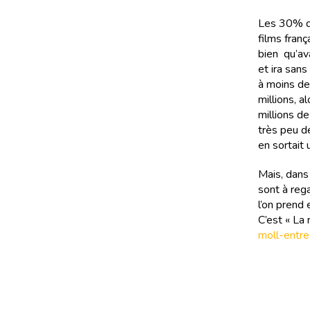
Les 30% de
films fran
bien qu’av
et ira sans
à moins de
millions, a
millions de
très peu de
en sortait 
Mais, dans
sont à reg
l’on prend 
C’est « La
moll-entre