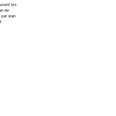
uivent les
man de
 par Jean
d