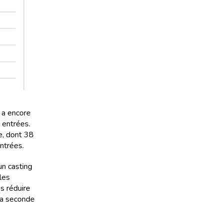
 a encore
 entrées.
, dont 38
ntrées.
un casting
les
s réduire
 la seconde