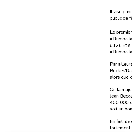
Il vise pri
public de f
Le premier 
« Rumba la
612). Et s
« Rumba la 
Par ailleu
Becker/Daba
alors que c
Or, la majo
Jean Becker
400 000 en
soit un bo
En fait, il
fortement l