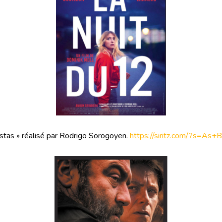
stas » réalisé par Rodrigo Sorogoyen.
https://siritz.com/?s=As+