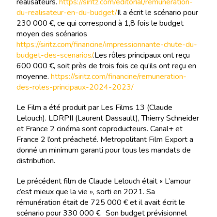
réalisateurs.
https://siritz.com/editorial/remuneration-
du-realisateur-en-du-budget/
Il a écrit le scénario pour
230 000 €, ce qui correspond à 1,8 fois le budget
moyen des scénarios
https://siritz.com/financine/impressionnante-chute-du-
budget-des-scenarios/
.Les rôles principaux ont reçu
600 000 €, soit près de trois fois ce qu’ils ont reçu en
moyenne.
https://siritz.com/financine/remuneration-
des-roles-principaux-2024-2023/
Le Film a été produit par Les Films 13 (Claude
Lelouch). LDRPII (Laurent Dassault), Thierry Schneider
et France 2 cinéma sont coproducteurs. Canal+ et
France 2 l’ont préacheté. Metropolitant Film Export a
donné un minimum garanti pour tous les mandats de
distribution.
Le précédent film de Claude Lelouch était « L’amour
c’est mieux que la vie », sorti en 2021. Sa
rémunération était de 725 000 € et il avait écrit le
scénario pour 330 000 €. Son budget prévisionnel