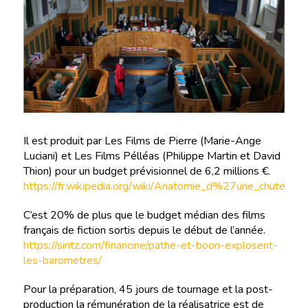
Il est produit par Les Films de Pierre (Marie-Ange
Luciani) et Les Films Pélléas (Philippe Martin et David
Thion) pour un budget prévisionnel de 6,2 millions €.
https://fr.wikipedia.org/wiki/Anatomie_d%27une_chute
C’est 20% de plus que le budget médian des films
français de fiction sortis depuis le début de l’année.
https://siritz.com/financine/pathe-et-boon-explosent-
les-barometres/
Pour la préparation, 45 jours de tournage et la post-
production la rémunération de la réalisatrice est de