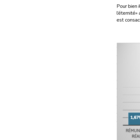
Pour bien 
l’éternité»
est consac