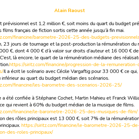
Alain Raoust
 prévisionnel est 1,2 million €, soit moins du quart du budget pré
films français de fiction sortis cette année jusqu’à fin mai.
ritz.com/financine/barometre-2026-25-des-budgets-previsionnel
n, 23 jours de tournage et la post-production la rémunération du 
000 €, dont 4 000 € d’à valoir sur droits d’auteur et 16 000 € de
 C’est, là encore, le quart de la rémunération médiane des réalisa
tion.
https://siritz.com/financine/progression-de-la-remuneration
s/
Il a écrit le scénario avec Cécile Vargaftig pour 33 000 € ce qu
 inférieur au quart du budget médian des scénarios.
ritz.com/financine/les-barometre-des-scenarios-2026-25/
 a été confiée à Stéphane Cochet, Martin Mahieu et Franck Will
ce qui revient à 60% du budget médian de la musique de films.
ritz.com/financine/le-barometre-2026-25-des-musiques-de-film/
on des rôles principaux est 13 000 €, soit 7% de la rémunérati
principaux.
https://siritz.com/financine/le-barometre-2026-25-de
on-des-roles-principaux/