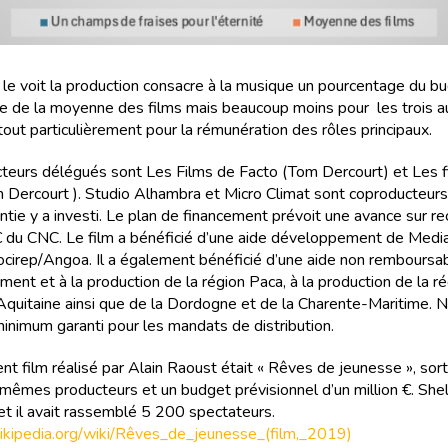
e voit la production consacre à la musique un pourcentage du b
ple de la moyenne des films mais beaucoup moins pour les trois a
tout particulièrement pour la rémunération des rôles principaux.
teurs délégués sont Les Films de Facto (Tom Dercourt) et Les f
m Dercourt ). Studio Alhambra et Micro Climat sont coproducteur
antie y a investi. Le plan de financement prévoit une avance sur r
du CNC. Le film a bénéficié d’une aide développement de Media
ocirep/Angoa. Il a également bénéficié d’une aide non remboursa
ent et à la production de la région Paca, à la production de la r
quitaine ainsi que de la Dordogne et de la Charente-Maritime. 
inimum garanti pour les mandats de distribution.
nt film réalisé par Alain Raoust était « Rêves de jeunesse », sor
s mêmes producteurs et un budget prévisionnel d’un million €. Shel
 et il avait rassemblé 5 200 spectateurs.
.wikipedia.org/wiki/Rêves_de_jeunesse_(film,_2019)