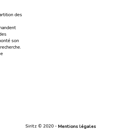
artition des
emandent
 des
 monté son
 recherche.
de
Siritz © 2020 -
Mentions légales