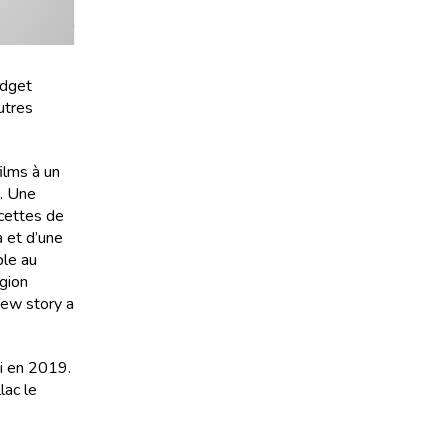
udget
utres
ilms à un
s. Une
ecettes de
 et d’une
ble au
égion
New story a
ti en 2019.
lac le