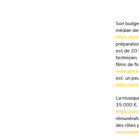
Son budget
médian des 
https://si
préparatio
est de 20 
technicien.
films de fic
realisateur
est un peu
https://si
La musique
35 000 €, 
https://si
rémunérati
des rôles 
remunerati