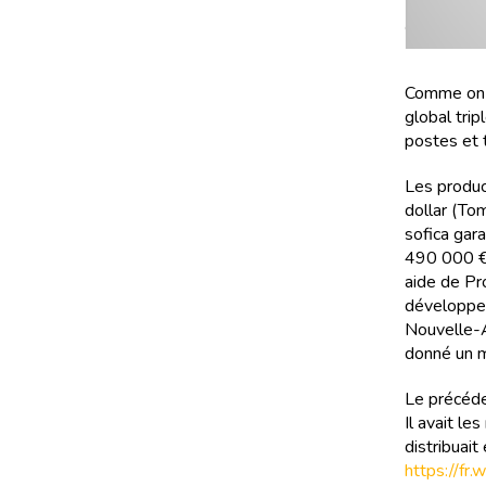
Comme on l
global tri
postes et 
Les produc
dollar (To
sofica gar
490 000 € 
aide de Pr
développem
Nouvelle-A
donné un m
Le précéde
Il avait le
distribuait
https://fr