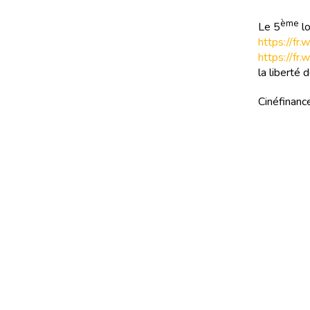
ème
Le 5
lo
https://fr
https://fr
la liberté 
Cinéfinance