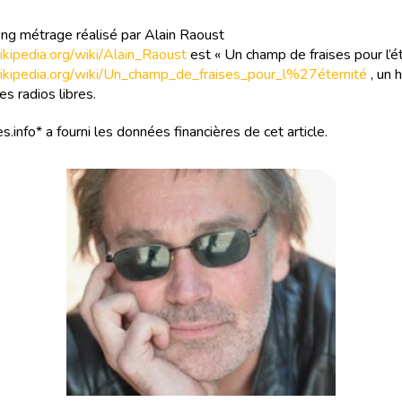
ng métrage réalisé par Alain Raoust
.wikipedia.org/wiki/Alain_Raoust
est « Un champ de fraises pour l’ét
.wikipedia.org/wiki/Un_champ_de_fraises_pour_l%27éternité
, un
des radios libres.
s.info* a fourni les données financières de cet article.