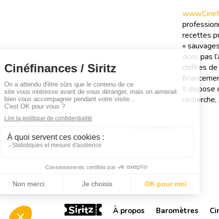
www.Cinefi
professionn
recettes pr
« sauvages
donc pas l’
chiffres d
financemen
Il dispose
recherche, 
7 JUILLET 2026
À propos
Baromètres
Ci