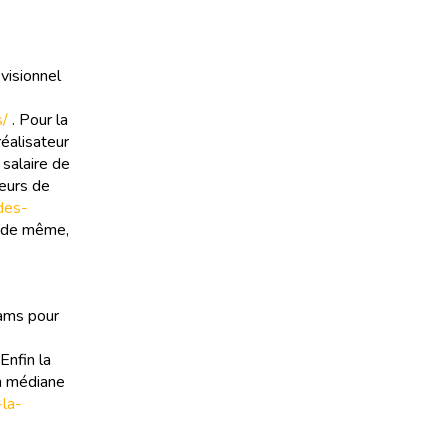
visionnel
s/
. Pour la
réalisateur
 salaire de
teurs de
-des-
i, de même,
iams pour
Enfin la
on médiane
-la-