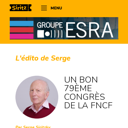
MENU
L'édito de Serge
UN BON
79ÈME
CONGRÈS
DE LA FNCF
Par Serge Siritzky