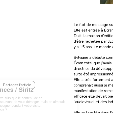
Le flot de message su
Elle est entrée à Écr
Dixit, la maison d’édit
d’être rachetée par l’E
y a 15 ans. Le monde e
Sylviane a débuté co
Écran total que j’avai
directrice du développe
suite été impressionné
Elle a très fortement a
Partager l'article
comprenait aussi le me
manifestation de remis
efficace elle devait bi
l’audiovisuel et des in
Elle est restée dans l’