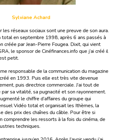
Sylviane Achard
r les réseaux sociaux sont une preuve de son aura.
an total en septembre 1998, après 6 ans passés à
ion créée par Jean-Pierre Fougea. Dixit, qui vient
SRA, le sponsor de Cinéfinances.info que j’ai créé il
st petit.
mme responsable de la communication du magazine
s créé en 1993. Puis elle est très vite devenue
ment, puis directrice commerciale. J’ai tout de
 par sa vitalité, sa pugnacité et son rayonnement.
ugmenté le chiffre d’affaires du groupe qui
nsuel Vidéo total et organisait les Ithèmes, la
e des prix des chaînes du câble. Pour être si
en comprendre les ressorts à la fois du cinéma, de
dustries techniques.
entreprise jusqu’en 2016. Après l’avoir vendu j’ai