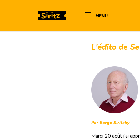
MENU
L'édito de S
Par Serge Siritzky
Mardi 20 août j’ai appr