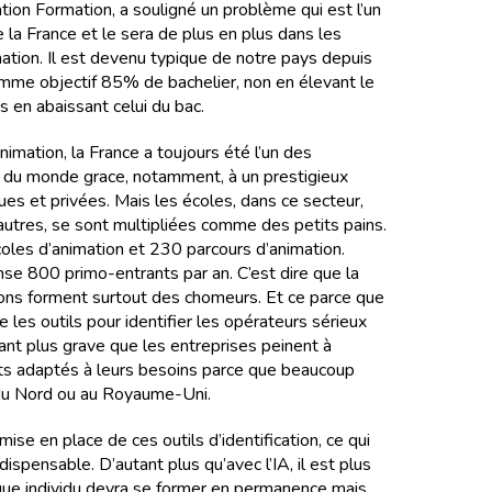
on Formation, a souligné un problème qui est l’un
 la France et le sera de plus en plus dans les
mation. Il est devenu typique de notre pays depuis
comme objectif 85% de bachelier, non en élevant le
s en abaissant celui du bac.
imation, la France a toujours été l’un des
s du monde grace, notamment, à un prestigieux
ues et privées. Mais les écoles, dans ce secteur,
utres, se sont multipliées comme des petits pains.
les d’animation et 230 parcours d’animation.
se 800 primo-entrants par an. C’est dire que la
ions forment surtout des chomeurs. Et ce parce que
ce les outils pour identifier les opérateurs sérieux
tant plus grave que les entreprises peinent à
nts adaptés à leurs besoins parce que beaucoup
du Nord ou au Royaume-Uni.
ise en place de ces outils d’identification, ce qui
dispensable. D’autant plus qu’avec l’IA, il est plus
ue individu devra se former en permanence mais