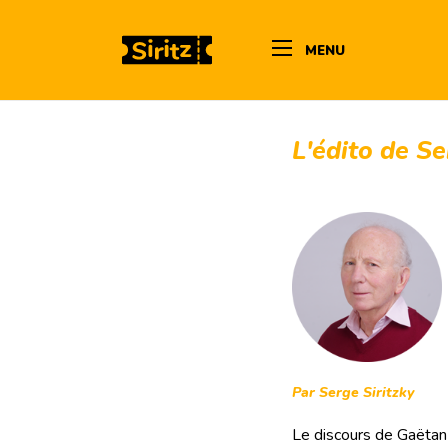
MENU
L'édito de S
Par Serge Siritzky
Le discours de Gaëtan 