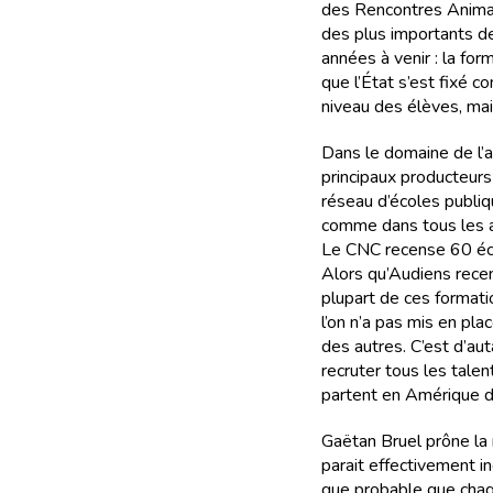
des Rencontres Animati
des plus importants de
années à venir : la for
que l’État s’est fixé 
niveau des élèves, mai
Dans le domaine de l’an
principaux producteur
réseau d’écoles publiq
comme dans tous les a
Le CNC recense 60 éco
Alors qu’Audiens recen
plupart de ces format
l’on n’a pas mis en pla
des autres. C’est d’au
recruter tous les tale
partent en Amérique 
Gaëtan Bruel prône la m
parait effectivement in
que probable que chaq