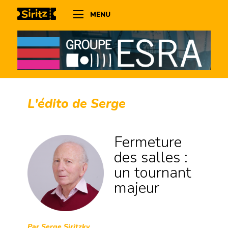
MENU
L'édito de Serge
Fermeture
des salles :
un tournant
majeur
Par Serge Siritzky