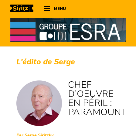
MENU
L'édito de Serge
CHEF
D’OEUVRE
EN PÉRIL :
PARAMOUNT
Par Serge Siritzky