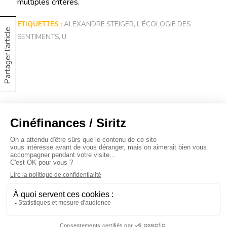
multiples critères.
ETIQUETTES :
ALEXANDRE STEIGER
,
L'ÉCOLOGIE DES
Partager l'article
SENTIMENTS
,
U
À propos
Baromètres
Cinéscoop
Éditorial
FinanCiné
Le Carrefour
Siritz © 2020 -