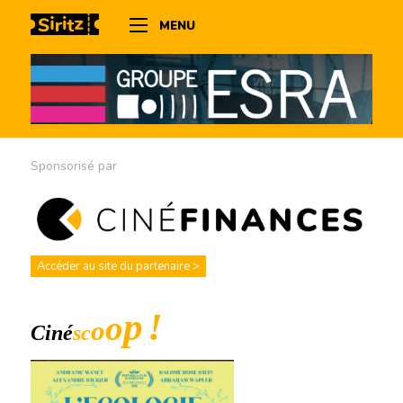
MENU
Sponsorisé par
Accéder au site du partenaire >