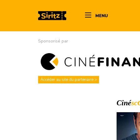
MENU
Sponsorisé par
Accéder au site du partenaire >