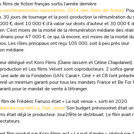
films de fiction français sortis l’année dernière
ritz.com/financine/les-barometres-2024-des-films-de-fiction/
Pou
n, 30 jours de tournage et la post-production la rémunération du 
000 €, dont 10 000 € d’à valoir sur droits d’auteur et 30 000 € d
en. C’est moins de la moitié de la rémunération médiane des réalis
scénario pour 47 000 €, ce qui, là encore, est moins de la moitié 
ios. Les rôles principaux ont reçu 105 000, soit à peu près leur
on médiane.
eur délégué est Koro Films (Diane Jassem et Céline Chapdaniel)
 production et Les films Velvet sont coproducteurs. 2 sofica garan
d’une aide de la Fondation GAN. Canal+, Ciné + et C8 l’ont préach
nné un minimum garanti pour tous les mandats France et Be For 
ranti pour le mandat de vente à l’étranger.
film de Frédéric Farrucci était « La nuit venue », sorti en 2020.
.wikipedia.org/wiki/La_Nuit_venue
Son budget prévisionnel était un 
ms était déjà le producteur. Jour2fête le distribuait. Le film avai
ectateurs.
t film produit par Koro Films est « La nuit d’argile », réalisé par 