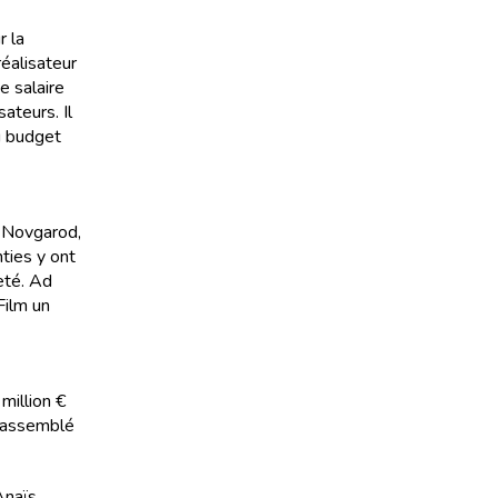
r la
réalisateur
e salaire
ateurs. Il
du budget
. Novgarod,
ties y ont
eté. Ad
Film un
million €
t rassemblé
Anaïs