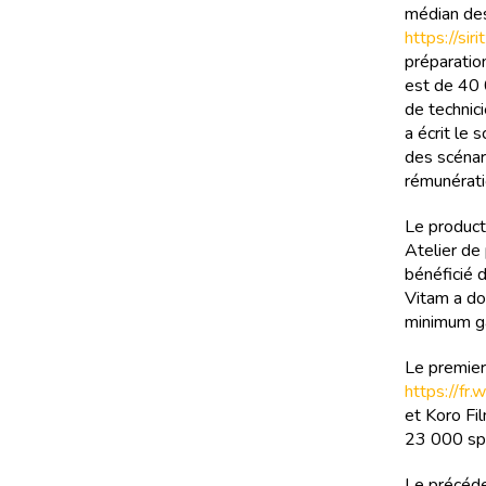
médian des 
https://si
préparatio
est de 40 
de technici
a écrit le 
des scénar
rémunérati
Le product
Atelier de
bénéficié 
Vitam a do
minimum ga
Le premier 
https://fr
et Koro Fil
23 000 sp
Le précéden