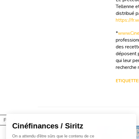
Tellenne et
distribué 
https://f
*
www.Cinef
professionn
des recette
déposent p
qui leur pe
recherche m
ETIQUETTES
Partager l'article