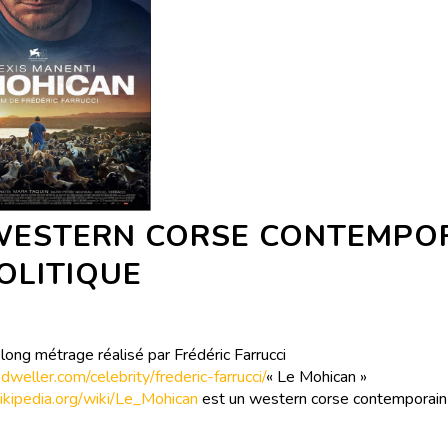
WESTERN CORSE CONTEMPO
OLITIQUE
long métrage réalisé par Frédéric Farrucci
edweller.com/celebrity/frederic-farrucci/
« Le Mohican »
.wikipedia.org/wiki/Le_Mohican
est un western corse contemporain