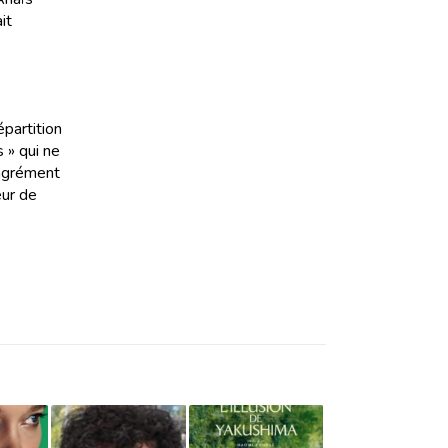
it
épartition
 » qui ne
’agrément
eur de