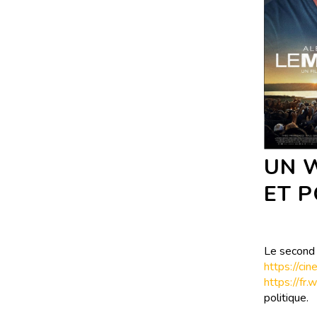
UN 
ET P
Le second 
https://cin
https://fr
politique.