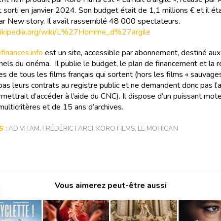
 sorti en janvier 2024. Son budget était de 1,1 millions € et il éta
par New story. Il avait rassemblé 48 000 spectateurs.
r.wikipedia.org/wiki/L%27Homme_d%27argile
inances.info
est un site, accessible par abonnement, destiné aux
els du cinéma. Il publie le budget, le plan de financement et la r
s de tous les films français qui sortent (hors les films « sauvages
as leurs contrats au registre public et ne demandent donc pas l
rmettrait d’accéder à l’aide du CNC). Il dispose d’un puissant mot
ulticritères et de 15 ans d’archives.
 :
AD VITAM
,
FRÉDÉRIC FARCI
,
KORO FILMS
,
LE MOHICAN
Vous aimerez peut-être aussi